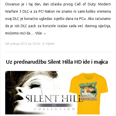
Osvanuo je i taj dan, dan izlaska prvog Call of Duty: Modern
Warfare 3 DLC-a za PC! Nakon ne znamo ni sami koliko vremena
ovaj DLC je konačno ugledao svjetlo dana na PCu. Ako računamo
da je isti DLC pack za konzole izašao sada već davnog siječnja,
možemo reći da…
Više →
08 svibnja 2012 by
GG.hr
in
Vijesti
Uz prednarudžbu Silent Hilla HD ide i majica