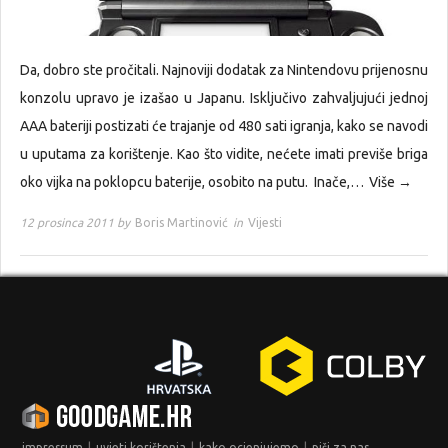
Da, dobro ste pročitali. Najnoviji dodatak za Nintendovu prijenosnu
konzolu upravo je izašao u Japanu. Isključivo zahvaljujući jednoj
AAA bateriji postizati će trajanje od 480 sati igranja, kako se navodi
u uputama za korištenje. Kao što vidite, nećete imati previše briga
oko vijka na poklopcu baterije, osobito na putu. Inače,…
Više →
12 prosinca 2011 by
Boris Martinović
in
Vijesti
|
|
|
impressum
uvjeti korištenja
kako ocjenjujemo
piši za nas