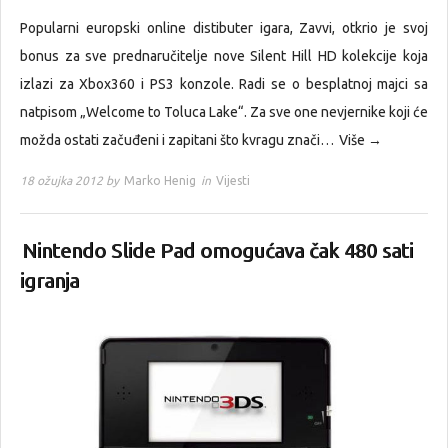
Popularni europski online distibuter igara, Zavvi, otkrio je svoj
bonus za sve prednaručitelje nove Silent Hill HD kolekcije koja
izlazi za Xbox360 i PS3 konzole. Radi se o besplatnoj majci sa
natpisom „Welcome to Toluca Lake“. Za sve one nevjernike koji će
možda ostati začuđeni i zapitani što kvragu znači…
Više →
18 ožujka 2012 by
Marko Henig
in
Vijesti
Nintendo Slide Pad omogućava čak 480 sati
igranja