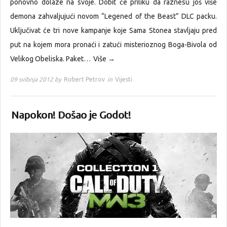
ponovno dolaze na svoje. Dobit će priliku da raznesu još više
demona zahvaljujući novom “Legened of the Beast” DLC packu.
Uključivat će tri nove kampanje koje Sama Stonea stavljaju pred
put na kojem mora pronaći i zatući misterioznog Boga-Bivola od
Velikog Obeliska. Paket…
Više →
09 svibnja 2012 by
Robert Petrov
in
Vijesti
Napokon! Došao je Godot!