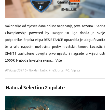
Nakon više od mjesec dana online natjecanja, prva sezona CSadria
Championship powered by Hangar 18 lige dobila je svoje
pobjednike. Srpska ekipa RESISTANCE opravdala je ulogu favorita
te u vrlo napetim mečevima protiv hrvatskih timova Locastic i
GIANT5 zasluženo osvojila prvo mjesto i nagrade u vrijednosti
2000€. Najbolja hrvatska ekipa…
Više →
07 lipnja 2017 by
Gordan Ilinčić
in
eSports
,
PC
,
Vijesti
Natural Selection 2 update