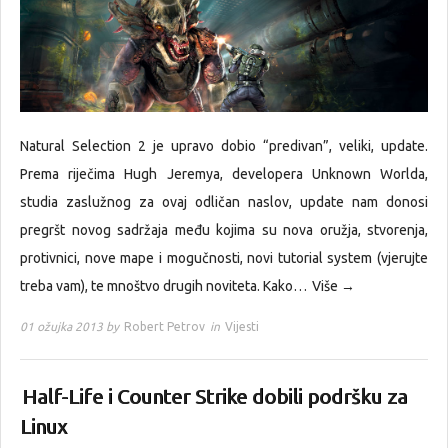
Natural Selection 2 je upravo dobio “predivan”, veliki, update.
Prema riječima Hugh Jeremya, developera Unknown Worlda,
studia zaslužnog za ovaj odličan naslov, update nam donosi
pregršt novog sadržaja među kojima su nova oružja, stvorenja,
protivnici, nove mape i mogučnosti, novi tutorial system (vjerujte
treba vam), te mnoštvo drugih noviteta. Kako…
Više →
01 ožujka 2013 by
Robert Petrov
in
Vijesti
Half-Life i Counter Strike dobili podršku za
Linux