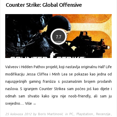
Counter Strike: Global Offensive
7.7
ocjena
Valveov i Hidden Pathov projekt, koji nastavlja originalnu Half Life
modifikaciju Jessa Cliffea i Minh Lea se pokazao kao jedna od
najuspješnijih gaming franšiza s pozamašnim brojem prodanih
naslova. S igranjem Counter Strikea sam počeo još kao dijete i
odmah sam shvatio kako igra nije noob-friendly, ali sam ju
svejedno…
Više →
25 kolovoza 2012 by
Boris Martinović
in
PC
,
Playstation
,
Recenzije
,