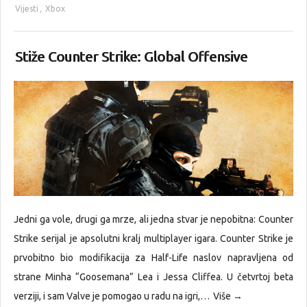
Vijesti
,
Xbox
Stiže Counter Strike: Global Offensive
Jedni ga vole, drugi ga mrze, ali jedna stvar je nepobitna: Counter
Strike serijal je apsolutni kralj multiplayer igara. Counter Strike je
prvobitno bio modifikacija za Half-Life naslov napravljena od
strane Minha “Goosemana” Lea i Jessa Cliffea. U četvrtoj beta
verziji, i sam Valve je pomogao u radu na igri,…
Više →