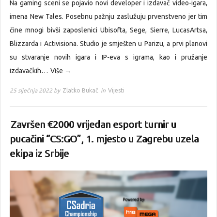
Na gaming sceni se pojavio novi developer i izdavač video-igara,
imena New Tales. Posebnu pažnju zaslužuju prvenstveno jer tim
čine mnogi bivši zaposlenici Ubisofta, Sege, Sierre, LucasArtsa,
Blizzarda i Activisiona. Studio je smješten u Parizu, a prvi planovi
su stvaranje novih igara i IP-eva s igrama, kao i pružanje
izdavačkih…
Više →
25 siječnja 2022 by
Zlatko Bukač
in
Vijesti
Završen €2000 vrijedan esport turnir u
pucačini “CS:GO”, 1. mjesto u Zagrebu uzela
ekipa iz Srbije