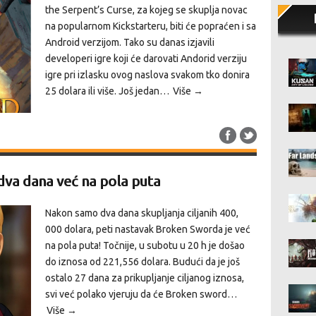
the Serpent’s Curse, za kojeg se skuplja novac
na popularnom Kickstarteru, biti će popraćen i sa
Android verzijom. Tako su danas izjavili
developeri igre koji će darovati Andorid verziju
igre pri izlasku ovog naslova svakom tko donira
25 dolara ili više. Još jedan…
Više →
va dana već na pola puta
Nakon samo dva dana skupljanja ciljanih 400,
000 dolara, peti nastavak Broken Sworda je već
na pola puta! Točnije, u subotu u 20 h je došao
do iznosa od 221,556 dolara. Budući da je još
ostalo 27 dana za prikupljanje ciljanog iznosa,
svi već polako vjeruju da će Broken sword…
Više →