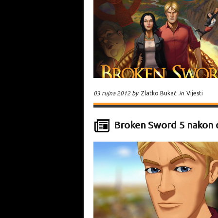
03 rujna 2012 by
Zlatko Bukač
in
Vijesti
Broken Sword 5 nakon d