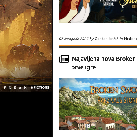
07 listopada 2025 by
Gordan Ilinčić
in
Ninten
Najavljena nova Broken
prve igre