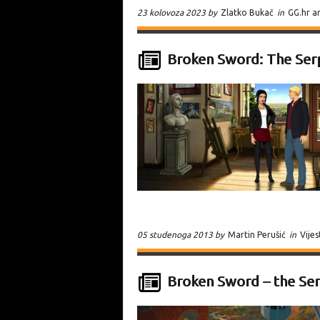
23 kolovoza 2023 by
Zlatko Bukač
in
GG.hr a
Broken Sword: The Serp
05 studenoga 2013 by
Martin Perušić
in
Vijes
Broken Sword – the Ser