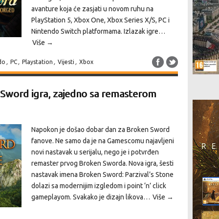
avanture koja će zasjati u novom ruhu na
PlayStation 5, Xbox One, Xbox Series X/S, PC i
Nintendo Switch platformama. Izlazak igre…
Više →
do
,
PC
,
Playstation
,
Vijesti
,
Xbox
 Sword igra, zajedno sa remasterom
Napokon je došao dobar dan za Broken Sword
fanove. Ne samo da je na Gamescomu najavljeni
novi nastavak u serijalu, nego je i potvrđen
remaster prvog Broken Sworda. Nova igra, šesti
nastavak imena Broken Sword: Parzival’s Stone
dolazi sa modernijim izgledom i point ‘n’ click
gameplayom. Svakako je dizajn likova…
Više →