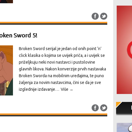
oken Sword 5!
Broken Sword serijal je jedan od onih point ‘n’
click klasika o kojima se uvijek priča, a i uvijek se
priželjkuju neki novi nastavci i pustolovine
glavnih likova. Nakon konverzije prvih nastavaka
Broken Sworda na mobilnim uređajima, te puno
žaljenja za novim nastavcima, čini se da je sve
izglednije izdavanje…
Više →