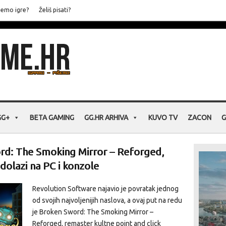
jemo igre?
Želiš pisati?
GG+
BETA GAMING
GG.HR ARHIVA
KUVO TV
ZACON
G
ord: The Smoking Mirror – Reforged,
olazi na PC i konzole
Revolution Software najavio je povratak jednog
od svojih najvoljenijih naslova, a ovaj put na redu
je Broken Sword: The Smoking Mirror –
Reforged, remaster kultne point and click