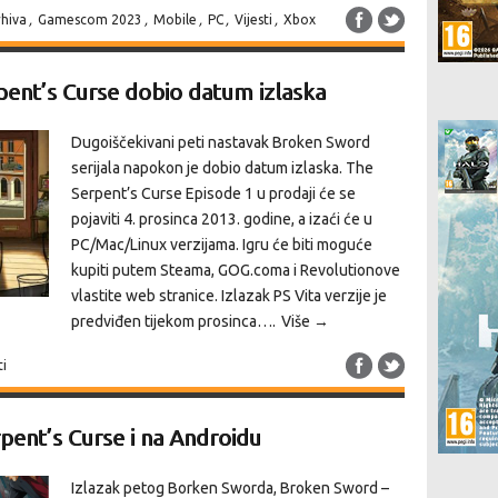
rhiva
,
Gamescom 2023
,
Mobile
,
PC
,
Vijesti
,
Xbox
ent’s Curse dobio datum izlaska
Dugoiščekivani peti nastavak Broken Sword
serijala napokon je dobio datum izlaska. The
Serpent’s Curse Episode 1 u prodaji će se
pojaviti 4. prosinca 2013. godine, a izaći će u
PC/Mac/Linux verzijama. Igru će biti moguće
kupiti putem Steama, GOG.coma i Revolutionove
vlastite web stranice. Izlazak PS Vita verzije je
predviđen tijekom prosinca….
Više →
ti
pent’s Curse i na Androidu
Izlazak petog Borken Sworda, Broken Sword –