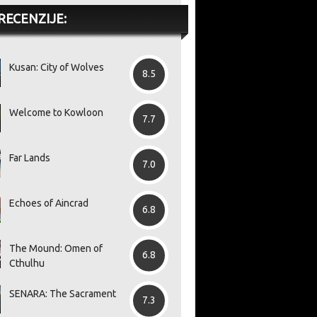
RECENZIJE:
Kusan: City of Wolves
8.5
Welcome to Kowloon
7.7
Far Lands
7.0
Echoes of Aincrad
6.8
The Mound: Omen of
6.8
Cthulhu
SENARA: The Sacrament
7.3