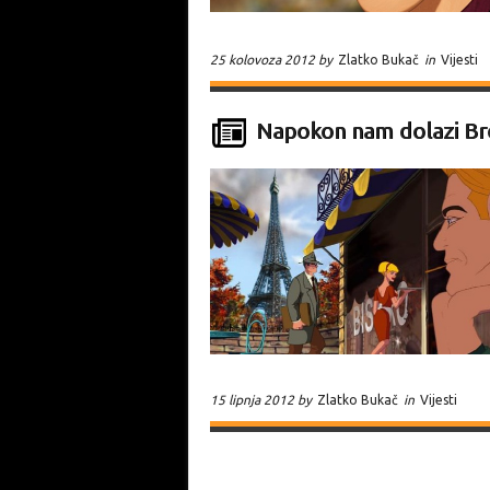
25 kolovoza 2012 by
Zlatko Bukač
in
Vijesti
Napokon nam dolazi Br
15 lipnja 2012 by
Zlatko Bukač
in
Vijesti