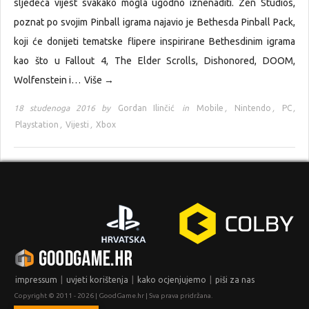
sljedeća vijest svakako mogla ugodno iznenaditi. Zen Studios,
poznat po svojim Pinball igrama najavio je Bethesda Pinball Pack,
koji će donijeti tematske flipere inspirirane Bethesdinim igrama
kao što u Fallout 4, The Elder Scrolls, Dishonored, DOOM,
Wolfenstein i…
Više →
18 studenoga 2016 by
Gordan Ilinčić
in
Mobile
,
Nintendo
,
PC
,
Playstation
,
Vijesti
,
Xbox
|
|
|
impressum
uvjeti korištenja
kako ocjenjujemo
piši za nas
Copyright © 2011 - 2026 | GoodGame.hr | Sva prava pridržana.