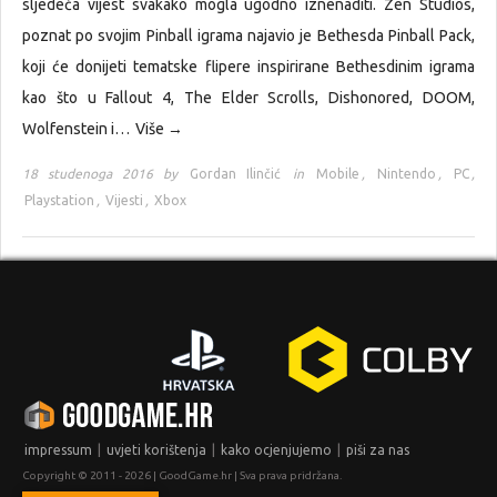
sljedeća vijest svakako mogla ugodno iznenaditi. Zen Studios,
poznat po svojim Pinball igrama najavio je Bethesda Pinball Pack,
koji će donijeti tematske flipere inspirirane Bethesdinim igrama
kao što u Fallout 4, The Elder Scrolls, Dishonored, DOOM,
Wolfenstein i…
Više →
18 studenoga 2016 by
Gordan Ilinčić
in
Mobile
,
Nintendo
,
PC
,
Playstation
,
Vijesti
,
Xbox
|
|
|
impressum
uvjeti korištenja
kako ocjenjujemo
piši za nas
Copyright © 2011 - 2026 | GoodGame.hr | Sva prava pridržana.