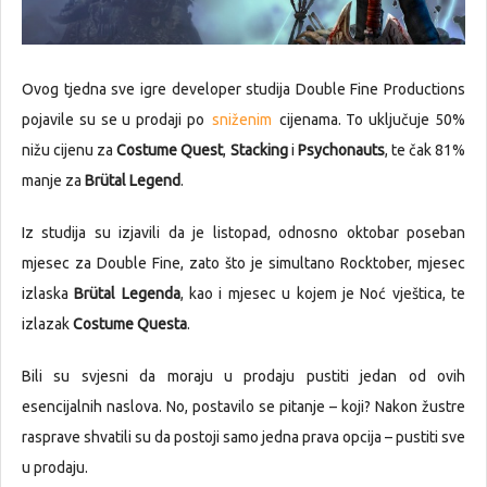
Ovog tjedna sve igre developer studija Double Fine Productions
pojavile su se u prodaji po
sniženim
cijenama. To uključuje 50%
nižu cijenu za
Costume Quest
,
Stacking
i
Psychonauts
, te čak 81%
manje za
Brütal Legend
.
Iz studija su izjavili da je listopad, odnosno oktobar poseban
mjesec za Double Fine, zato što je simultano Rocktober, mjesec
izlaska
Brütal Legenda
, kao i mjesec u kojem je Noć vještica, te
izlazak
Costume Questa
.
Bili su svjesni da moraju u prodaju pustiti jedan od ovih
esencijalnih naslova. No, postavilo se pitanje – koji? Nakon žustre
rasprave shvatili su da postoji samo jedna prava opcija – pustiti sve
u prodaju.