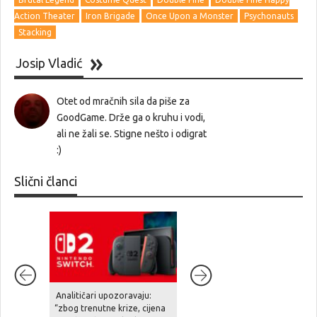
Action Theater
Iron Brigade
Once Upon a Monster
Psychonauts
Stacking
Josip Vladić
Otet od mračnih sila da piše za
GoodGame. Drže ga o kruhu i vodi,
ali ne žali se. Stigne nešto i odigrat
:)
Slični članci
Analitičari upozoravaju:
Diablo IV stiže na Nintendo
“zbog trenutne krize, cijena
Switch 2 već u rujnu