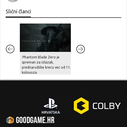
Slični članci
Phantom Blade Zero je
Šef Take-Two Interactivea
spreman za izlazak,
tvrdi: “zbog divljanja cijena
prednarudžbe kreću već od 11.
hardvera, cloud streaming u
kolovoza
naredne tri godine preuzima
gejming scenu