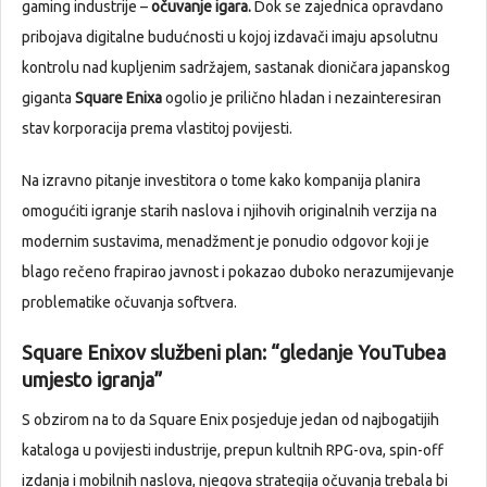
gaming industrije –
očuvanje igara.
Dok se zajednica opravdano
pribojava digitalne budućnosti u kojoj izdavači imaju apsolutnu
kontrolu nad kupljenim sadržajem, sastanak dioničara japanskog
giganta
Square Enixa
ogolio je prilično hladan i nezainteresiran
stav korporacija prema vlastitoj povijesti.
Na izravno pitanje investitora o tome kako kompanija planira
omogućiti igranje starih naslova i njihovih originalnih verzija na
modernim sustavima, menadžment je ponudio odgovor koji je
blago rečeno frapirao javnost i pokazao duboko nerazumijevanje
problematike očuvanja softvera.
Square Enixov službeni plan: “gledanje YouTubea
umjesto igranja”
S obzirom na to da Square Enix posjeduje jedan od najbogatijih
kataloga u povijesti industrije, prepun kultnih RPG-ova, spin-off
izdanja i mobilnih naslova, njegova strategija očuvanja trebala bi