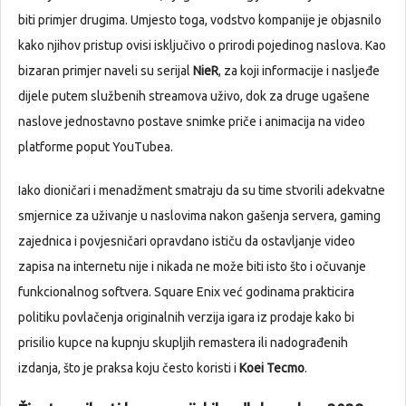
biti primjer drugima. Umjesto toga, vodstvo kompanije je objasnilo
kako njihov pristup ovisi isključivo o prirodi pojedinog naslova. Kao
bizaran primjer naveli su serijal
NieR
, za koji informacije i nasljeđe
dijele putem službenih streamova uživo, dok za druge ugašene
naslove jednostavno postave snimke priče i animacija na video
platforme poput YouTubea.
Iako dioničari i menadžment smatraju da su time stvorili adekvatne
smjernice za uživanje u naslovima nakon gašenja servera, gaming
zajednica i povjesničari opravdano ističu da ostavljanje video
zapisa na internetu nije i nikada ne može biti isto što i očuvanje
funkcionalnog softvera. Square Enix već godinama prakticira
politiku povlačenja originalnih verzija igara iz prodaje kako bi
prisilio kupce na kupnju skupljih remastera ili nadograđenih
izdanja, što je praksa koju često koristi i
Koei Tecmo
.