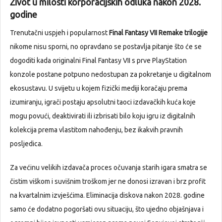
Život u milosti korporacijskih odluka nakon 2028.
godine
Trenutačni uspjeh i popularnost
Final Fantasy VII Remake trilogije
nikome nisu sporni, no opravdano se postavlja pitanje što će se
dogoditi kada originalni Final Fantasy VII s prve PlayStation
konzole postane potpuno nedostupan za pokretanje u digitalnom
ekosustavu. U svijetu u kojem fizički mediji koračaju prema
izumiranju, igrači postaju apsolutni taoci izdavačkih kuća koje
mogu povući, deaktivirati ili izbrisati bilo koju igru iz digitalnih
kolekcija prema vlastitom nahođenju, bez ikakvih pravnih
posljedica.
Za većinu velikih izdavača proces očuvanja starih igara smatra se
čistim viškom i suvišnim troškom jer ne donosi izravan i brz profit
na kvartalnim izvješćima. Eliminacija diskova nakon 2028. godine
samo će dodatno pogoršati ovu situaciju, što ujedno objašnjava i