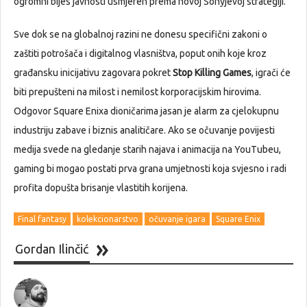
ogromni bijes javnosti usmjeren prema novoj Sonyjevoj strategiji.
Sve dok se na globalnoj razini ne donesu specifični zakoni o
zaštiti potrošača i digitalnog vlasništva, poput onih koje kroz
građansku inicijativu zagovara pokret
Stop Killing Games
, igrači će
biti prepušteni na milost i nemilost korporacijskim hirovima.
Odgovor Square Enixa dioničarima jasan je alarm za cjelokupnu
industriju zabave i biznis analitičare. Ako se očuvanje povijesti
medija svede na gledanje starih najava i animacija na YouTubeu,
gaming bi mogao postati prva grana umjetnosti koja svjesno i radi
profita dopušta brisanje vlastitih korijena.
Final fantasy
kolekcionarstvo
očuvanje igara
Square Enix
Gordan Ilinčić