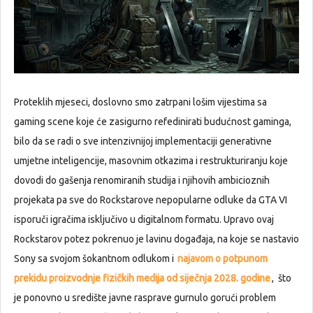
Proteklih mjeseci, doslovno smo zatrpani lošim vijestima sa
gaming scene koje će zasigurno refedinirati budućnost gaminga,
bilo da se radi o sve intenzivnijoj implementaciji generativne
umjetne inteligencije, masovnim otkazima i restrukturiranju koje
dovodi do gašenja renomiranih studija i njihovih ambicioznih
projekata pa sve do Rockstarove nepopularne odluke da GTA VI
isporuči igračima isključivo u digitalnom formatu. Upravo ovaj
Rockstarov potez pokrenuo je lavinu događaja, na koje se nastavio
Sony sa svojom šokantnom odlukom i
najavom o potpunom
prekidu proizvodnje fizičkih medija od siječnja 2028. godine
, što
je ponovno u središte javne rasprave gurnulo gorući problem