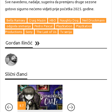
Sve navedeno, nadalje, sugerira da premijeru druge sezone
gotovo sigurno nećemo vidjeti prije početka 2025. godine.
Bella Ramsey
Craig Mazin
HBO
Naughty Dog
Neil Druckmann
odgoda snimanja
Pedro Pascal
PlayStation
PlayStation
Productions
Sony
The Last of Us
Tv serija
Gordan Ilinčić
Slični članci
8.7