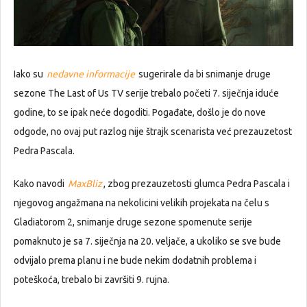
Iako su
nedavne informacije
sugerirale da bi snimanje druge
sezone The Last of Us TV serije trebalo početi 7. siječnja iduće
godine, to se ipak neće dogoditi. Pogađate, došlo je do nove
odgode, no ovaj put razlog nije štrajk scenarista već prezauzetost
Pedra Pascala.
Kako navodi
MaxBliz
, zbog prezauzetosti glumca Pedra Pascala i
njegovog angažmana na nekolicini velikih projekata na čelu s
Gladiatorom 2, snimanje druge sezone spomenute serije
pomaknuto je sa 7. siječnja na 20. veljače, a ukoliko se sve bude
odvijalo prema planu i ne bude nekim dodatnih problema i
poteškoća, trebalo bi završiti 9. rujna.