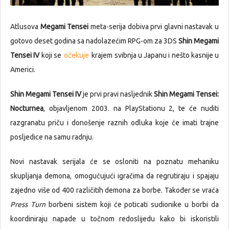
Atlusova
Megami Tensei
meta-serija dobiva prvi glavni nastavak u
gotovo deset godina sa nadolazećim RPG-om za 3DS
Shin Megami
Tensei IV
koji se
očekuje
krajem svibnja u Japanu i nešto kasnije u
Americi.
Shin Megami Tensei IV
je prvi pravi nasljednik
Shin Megami Tensei:
Nocturnea
, objavljenom 2003. na PlayStationu 2, te će nuditi
razgranatu priču i donošenje raznih odluka koje će imati trajne
posljedice na samu radnju.
Novi nastavak serijala će se osloniti na poznatu mehaniku
skupljanja demona, omogućujući igračima da regrutiraju i spajaju
zajedno više od 400 različitih demona za borbe. Također se vraća
Press Turn
borbeni sistem koji će poticati sudionike u borbi da
koordiniraju napade u točnom redoslijedu kako bi iskoristili