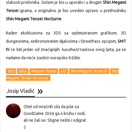
slabosti protivnika. Sistem je bio u uporabi i u drugim
Shin Megami
Tensei
igrama, a originalno je bio uveden upravo u prethodniku
Shin Megami Tensei: Nocturne
.
Rađen ekskluzivno za 3DS sa optimiziranom grafikom, 3D
dungeonima, sinkroniziranim dijalozima i StreetPass opcijom,
SMT
IV
će biti jedan od značajnijih
handheld
naslova ovog ljeta, pa se
nadamo da neće zaobići europsko tržište.
3DS
Atlus
Megami Tensei
ps2
Shin Megami Tensei IV
Shin
Megami Tensei: Nocturne
Josip Vladić
Otet od mračnih sila da piše za
GoodGame. Drže ga o kruhu i vodi,
ali ne žali se. Stigne nešto i odigrat
:)