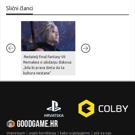
Slični članci
Redatelj Final Fantasy VII
Postavljanjem upozorenja o
Remakea o ukidanju diskova:
ukidanju fizičkih medija na
„bila bi prava šteta da ta
kutijama PlayStation 5
kultura nestane“
konzola, Sony priprema igrač
za nadolazeću digitalnu
budućnost
|
|
|
impressum
uvjeti korištenja
kako ocjenjujemo
piši za nas