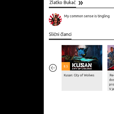
Zlatko Bukač
My common sense is tingling
Slični članci
8.5
Kusan: City of Wolves
Re
dos
pro
V j