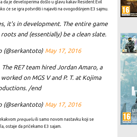
da da je developerima došlo u glavu kakav Resident Evil
ko će se igra potvrditi i najaviti na ovogodišnjem E3 sajmu.
es, it's in development. The entire game
roots and (essentially) be a clean slate.
o (@serkantoto)
May 17, 2016
3. The RE7 team hired Jordan Amaro, a
 worked on MGS V and P. T. at Kojima
oductions. /end
o (@serkantoto)
May 17, 2016
nekakvom
prequelu
ili samo novom nastavku koji se
la, ostaje da pričekamo E3 sajam.