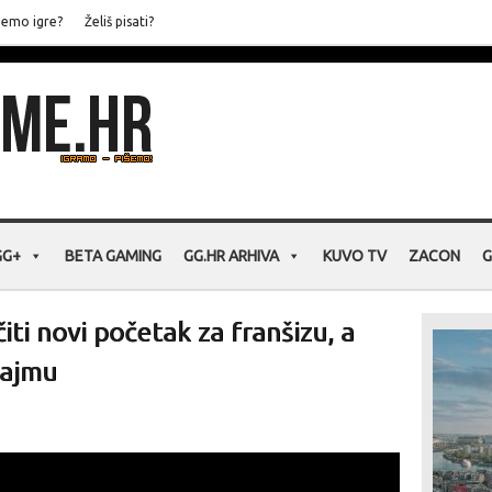
jemo igre?
Želiš pisati?
GG+
BETA GAMING
GG.HR ARHIVA
KUVO TV
ZACON
G
iti novi početak za franšizu, a
sajmu