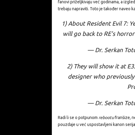
fanovi priželjkivaju već godinama, a izgle
trebaju napraviti. Toto je također naveo ka
1) About Resident Evil 7: Y
will go back to RE's horror 
— Dr. Serkan Tot
2) They will show it at E
designer who previously
Pr
— Dr. Serkan Tot
Radi li se o potpunom
rebootu
franšize, 
pouzdaje u već uspostavljeni kanon serija