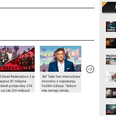
d Dead Redemption 2 je
Šef Take-Two Interactivea
[LIVESTREAM]: Gle
egnuo 87 milijuna
otvoreno o napuštanju
nama uživo THQ N
danih primjeraka, GTA
fizičkih izdanja: “diskovi
Digital Showcase 
e na čak 230 milijuna!
više nemaju smisla,
digitalna izdanja su znatno
praktičnija”