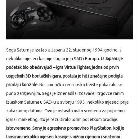
Sega Saturn je izašao u Japanu 22. studenog 1994. godine, a
nekoliko mjeseci kasnije stigao je u SAD i Europu.
U Japanu je
početak bio obećavajući – igra Virtua Fighter, jedna od prvih
uspješnih 3D borilačkih igara, postala je hit i značajno podigla
prodaju konzole.
No, američko i europsko tržište pokazalo se
puno zahtjevnijim. Sega je iznenadila izdavače i trgovce ranim
izlaskom Saturna u SAD-u u svibnju 1995., nekoliko mjeseci prije
zakazanog datuma. Ovo je ostavilo malo vremena za pripremu
igara i marketing, što je rezultiralo lošim početkom prodaje.
Istovremeno, Sony je agresivno promovirao PlayStation, koji je
lansiran nekoliko mjeseci kasnije s nižom cijenom i snažnom