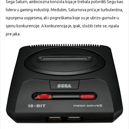
Sega Saturn, ambiciozna konzola koja je trebala potvrditi Segu kao
lidera u gaming industriji. Međutim, Saturnova priča je turbulentna,
ispunjena uspjesima, ali i pogreškama koje su je ubrzo gurnule u
sjenu konkurencije. A konkurencija je, ipak, složiti ćete se, ispala
pre jaka.