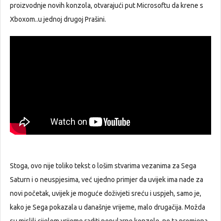
proizvodnje novih konzola, otvarajući put Microsoftu da krene s
Xboxom..u jednoj drugoj Prašini.
Stoga, ovo nije toliko tekst o lošim stvarima vezanima za Sega
Saturn i o neuspjesima, već ujedno primjer da uvijek ima nade za
novi početak, uvijek je moguće doživjeti sreću i uspjeh, samo je,
kako je Sega pokazala u današnje vrijeme, malo drugačija. Možda
su mislili cijelom vrijeme raditi popularne konzole, no ta promjena