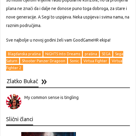
plana ne znači da i dalje ne donose puno toga dobroga, za stare i
nove generacije. A Segi to uspijeva. Neka uspijeva i svima nama, na
raznim područjima.
Sve najbolje u novoj godini želi vam GoodGameHR ekipa!
Blagdanska prašina
NiGHTS Into Dreams
prašina
SEGA
Sega
Saturn
Shooter Panzer Dragoon
Sonic
Virtua Fighter
Virtua
Fighter 2
Zlatko Bukač
My common sense is tingling
Slični članci