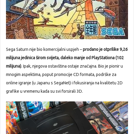
Sega Saturn nije bio komercijalni uspjeh –
prodano je otprilike 9,26
milijuna jedinica širom svijeta, daleko manje od PlayStationa (102
milijuna)
. Ipak, njegova ostavština ostaje značajna. Bio je pionir u
mnogim aspektima, poput promocije CD formata, podrške za
online igranje (u Japanu s SegaNet) i fokusiranja na kvalitetu 2D
grafike u vremenu kada su svi forsirali 3D.