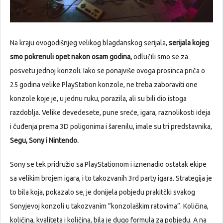
Na kraju ovogodišnjeg velikog blagdanskog serijala,
serijala kojeg
smo pokrenuli opet nakon osam godina,
odlučili smo se za
posvetu jednoj konzoli. Iako se ponajviše ovoga prosinca priča o
25 godina velike PlayStation konzole, ne treba zaboraviti one
konzole koje je, u jednu ruku, porazila, ali su bili dio istoga
razdoblja. Velike devedesete, pune sreće, igara, raznolikosti ideja
i čuđenja prema 3D poligonima i šarenilu, imale su tri predstavnika,
Segu, Sony i Nintendo.
Sony se tek pridružio sa PlayStationom i iznenadio ostatak ekipe
sa velikim brojem igara, i to takozvanih 3rd party igara. Strategija je
to bila koja, pokazalo se, je donijela pobjedu prakitčki svakog
Sonyjevoj konzoli u takozvanim ”konzolaškim ratovima”. Količina,
količina, kvaliteta i količina, bila je dugo formula za pobjedu. A na