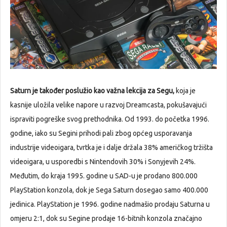
Saturn je također poslužio kao važna lekcija za Segu,
koja je
kasnije uložila velike napore u razvoj Dreamcasta, pokušavajući
ispraviti pogreške svog prethodnika. Od 1993. do početka 1996.
godine, iako su Segini prihodi pali zbog općeg usporavanja
industrije videoigara, tvrtka je i dalje držala 38% američkog tržišta
videoigara, u usporedbi s Nintendovih 30% i Sonyjevih 24%.
Međutim, do kraja 1995. godine u SAD-u je prodano 800.000
PlayStation konzola, dok je Sega Saturn dosegao samo 400.000
jedinica. PlayStation je 1996. godine nadmašio prodaju Saturna u
omjeru 2:1, dok su Segine prodaje 16-bitnih konzola značajno