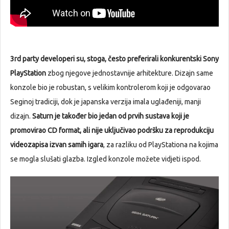
3rd party developeri su, stoga, često preferirali konkurentski Sony
PlayStation
zbog njegove jednostavnije arhitekture. Dizajn same
konzole bio je robustan, s velikim kontrolerom koji je odgovarao
Seginoj tradiciji, dok je japanska verzija imala uglađeniji, manji
dizajn.
Saturn je također bio jedan od prvih sustava koji je
promovirao CD format, ali nije uključivao podršku za reprodukciju
videozapisa izvan samih igara
, za razliku od PlayStationa na kojima
se mogla slušati glazba. Izgled konzole možete vidjeti ispod.