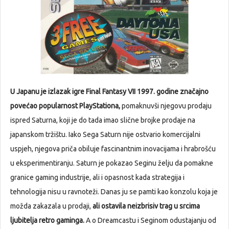
U Japanu je izlazak igre Final Fantasy VII 1997. godine značajno
povećao popularnost PlayStationa,
pomaknuvši njegovu prodaju
ispred Saturna, koji je do tada imao slične brojke prodaje na
japanskom tržištu. Iako Sega Saturn nije ostvario komercijalni
uspjeh, njegova priča obiluje fascinantnim inovacijama i hrabrošću
u eksperimentiranju. Saturn je pokazao Seginu želju da pomakne
granice gaming industrije, ali i opasnost kada strategija i
tehnologija nisu u ravnoteži. Danas ju se pamti kao konzolu koja je
možda zakazala u prodaji,
ali ostavila neizbrisiv trag u srcima
ljubitelja retro gaminga.
A o Dreamcastu i Seginom odustajanju od