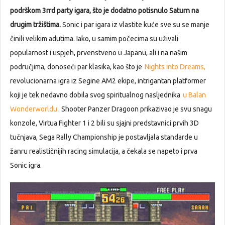
podrškom 3rrd party igara, što je dodatno potisnulo Saturn na
drugim tržištima.
Sonic i par igara iz vlastite kuće sve su se manje
činili velikim adutima. Iako, u samim počecima su uživali
popularnost i uspjeh, prvenstveno u Japanu, ali i na našim
područjima, donoseći par klasika, kao što je
Nights into Dreams,
revolucionarna igra iz Segine AM2 ekipe, intrigantan platformer
koji je tek nedavno dobila svog spiritualnog nasljednika
u Balan
Wonderworldu
. Shooter Panzer Dragoon prikazivao je svu snagu
konzole, Virtua Fighter 1 i 2 bili su sjajni predstavnici prvih 3D
tučnjava, Sega Rally Championship je postavljala standarde u
žanru realističnijih racing simulacija, a čekala se napeto i prva
Sonic igra.