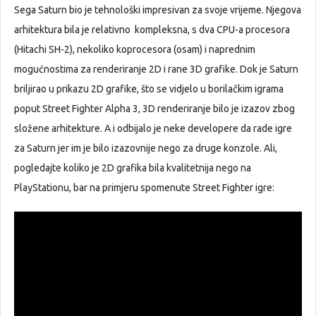
Sega Saturn bio je tehnološki impresivan za svoje vrijeme. Njegova
arhitektura bila je relativno kompleksna, s dva CPU-a procesora
(Hitachi SH-2), nekoliko koprocesora (osam) i naprednim
mogućnostima za renderiranje 2D i rane 3D grafike. Dok je Saturn
briljirao u prikazu 2D grafike, što se vidjelo u borilačkim igrama
poput Street Fighter Alpha 3, 3D renderiranje bilo je izazov zbog
složene arhitekture. A i odbijalo je neke developere da rade igre
za Saturn jer im je bilo izazovnije nego za druge konzole. Ali,
pogledajte koliko je 2D grafika bila kvalitetnija nego na
PlayStationu, bar na primjeru spomenute Street Fighter igre: