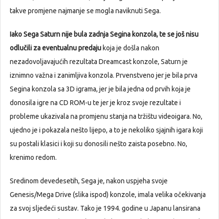
takve promjene najmanje se mogla naviknuti Sega.
Iako Sega Saturn nije bula zadnja Segina konzola, te se još nisu
odlučili za eventualnu predaju
koja je došla nakon
nezadovoljavajućih rezultata Dreamcast konzole, Saturn je
iznimno važna i zanimljiva konzola. Prvenstveno jer je bila prva
Segina konzola sa 3D igrama, jer je bila jedna od prvih koja je
donosila igre na CD ROM-u te jer je kroz svoje rezultate i
probleme ukazivala na promjenu stanja na tržištu videoigara. No,
ujedno je i pokazala nešto lijepo, a to je nekoliko sjajnih igara koji
su postali klasici i koji su donosili nešto zaista posebno. No,
krenimo redom.
Sredinom devedesetih, Sega je, nakon uspjeha svoje
Genesis/Mega Drive (slika ispod) konzole, imala velika očekivanja
za svoj sljedeći sustav. Tako je 1994. godine u Japanu lansirana