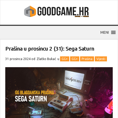
MENI
Prašina u prosincu 2 (31): Sega Saturn
31 prosinca 2024 od
Zlatko Bukač
u
GG+
GG+
Prašina
Vijesti