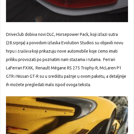
Driveclub dobiva novi DLC, Horsepower Pack, koji izlazi sutra
(28.srpnja) a povodom izlaska Evolution Studios su objavili novu
hrpu i
trailera
koji prikazuju nove automobile koje ćemo imati
priliku provozati po poznatim nam stazama i rutama. Ferrari
LaFerrari FXXK, Renault Mégane RS 275 Trophy-R, McLaren P1
GTR i Nissan GT-R su u središtu pažnje u ovom paketu, a detaljnije
ih možete pregledati malo ispod ovoga teksta.