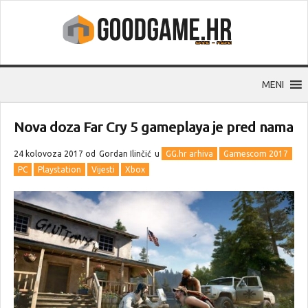
MENI
Nova doza Far Cry 5 gameplaya je pred nama
24 kolovoza 2017 od
Gordan Ilinčić
u
GG.hr arhiva
Gamescom 2017
PC
Playstation
Vijesti
Xbox