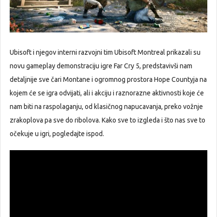
Ubisoft i njegov interni razvojni tim Ubisoft Montreal prikazali su
novu gameplay demonstraciju igre Far Cry 5, predstavivši nam
detaljnije sve čari Montane i ogromnog prostora Hope Countyja na
kojem će se igra odvijati, ali i akciju i raznorazne aktivnosti koje će
nam biti na raspolaganju, od klasičnog napucavanja, preko vožnje
zrakoplova pa sve do ribolova. Kako sve to izgleda i što nas sve to
očekuje u igri, pogledajte ispod.