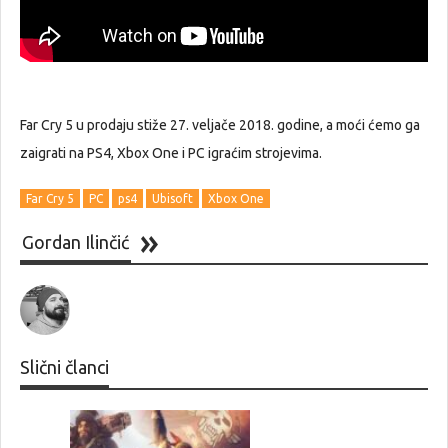
Far Cry 5 u prodaju stiže 27. veljače 2018. godine, a moći ćemo ga
zaigrati na PS4, Xbox One i PC igraćim strojevima.
Far Cry 5
PC
ps4
Ubisoft
Xbox One
Gordan Ilinčić
Slični članci