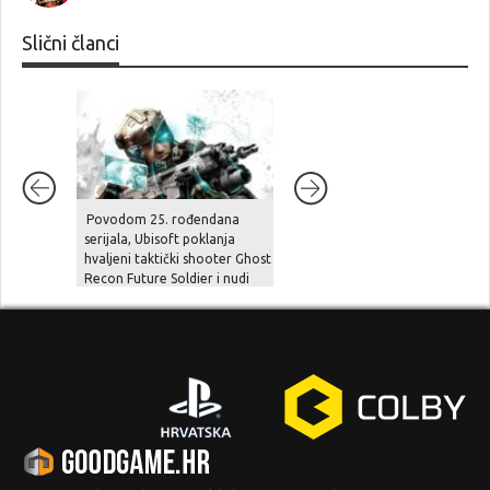
Slični članci
Povodom 25. rođendana
Zbogom burzi i pritisku
serijala, Ubisoft poklanja
dioničara – Devolver Digital se
hvaljeni taktički shooter Ghost
vraća u privatne vode
Recon Future Soldier i nudi
velike popuste