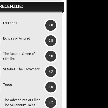
RECENZIJE:
Far Lands
7.0
Echoes of Aincrad
6.8
The Mound: Omen of
6.8
Cthulhu
SENARA: The Sacrament
7.3
Teeto
8.0
The Adventures of Elliot:
8.2
The Millennium Tales