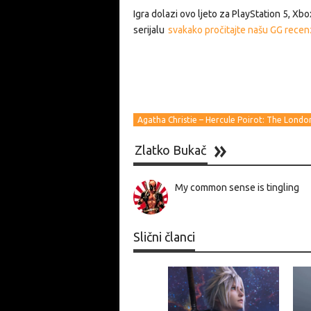
Igra dolazi ovo ljeto za PlayStation 5, Xbo
serijalu
svakako pročitajte našu GG recenz
Agatha Christie – Hercule Poirot: The Londo
Zlatko Bukač
My common sense is tingling
Slični članci