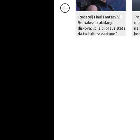
Redatelj Final Fantasy VII
Po
Remakea o ukidanju
o u
diskova: „bila bi prava šteta
na 
da ta kultura nestane“
kon
igr
dig