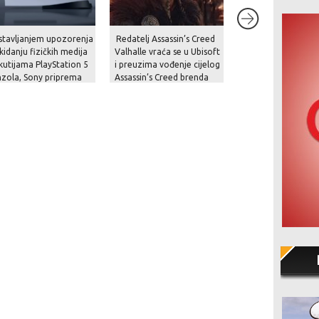
stavljanjem upozorenja
Redatelj Assassin’s Creed
Analitičari upozor
kidanju fizičkih medija
Valhalle vraća se u Ubisoft
“zbog trenutne kri
kutijama PlayStation 5
i preuzima vođenje cijelog
cijena Switcha 2 b
zola, Sony priprema
Assassin’s Creed brenda
skočiti na čak 800 
ače za nadolazeću
italnu budućnost