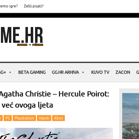
jemo igre?
Želiš pisati?
GG+
BETA GAMING
GG.HR ARHIVA
KUVO TV
ZACON
G
Agatha Christie – Hercule Poirot:
 već ovoga ljeta
o
PC
Playstation
Vijesti
Xbox