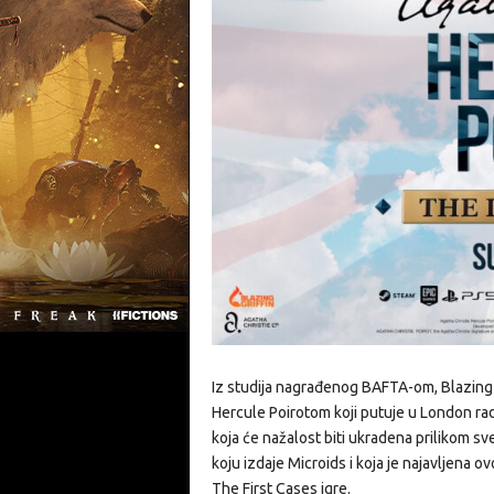
Iz studija nagrađenog BAFTA-om, Blazing 
Hercule Poirotom koji putuje u London ra
koja će nažalost biti ukradena prilikom s
koju izdaje Microids i koja je najavljena 
The First Cases igre.