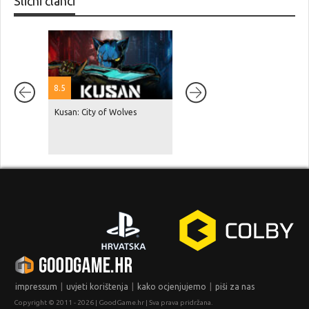
Slični članci
8.5
Kusan: City of Wolves
Red Dead Redemption 2 je
dosegnuo 87 milijuna
prodanih primjeraka, GTA V je
na čak 230 milijuna!
|
|
|
impressum
uvjeti korištenja
kako ocjenjujemo
piši za nas
Copyright © 2011 - 2026 | GoodGame.hr | Sva prava pridržana.