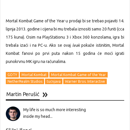
Mortal Kombat Game of the Year u prodaji bi se trebao pojaviti 14.
lipnja 2013. godine i cijena bi mu trebala iznositi samo 20 funti (cca
175 kuna). Osim na PlayStationu 3 i Xbox 360 konzolama, igra bi
trebala izaći i na PC-u. Ako se ovaj
leak
pokaže istinitim, Mortal
Kombat fanovi po prvi puta nakon 15 godina će moći igrati
punokrvnu MK igru na računalima.
GOTY
Mortal Kombat
Mortal Kombat Game of the Year
NetherRealm Studios
tućnjava
Warner Bros. Interactive
Martin Perušić
My life is so much more interesting
inside my head...