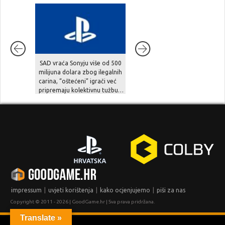
SAD vraća Sonyju više od 500
Extraction shooter BR1
milijuna dolara zbog ilegalnih
Infinite unosi pravi novac u
carina, “oštećeni” igrači već
gaming, ali zajednica sumnja
pripremaju kolektivnu tužbu…
na opasnu zamku…
|
|
|
impressum
uvjeti korištenja
kako ocjenjujemo
piši za nas
Copyright © 2011 - 2026 | GoodGame.hr | Sva prava pridržana.
Translate »