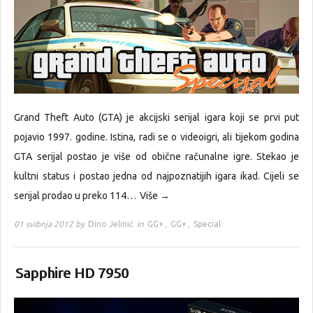
Grand Theft Auto (GTA) je akcijski serijal igara koji se prvi put
pojavio 1997. godine. Istina, radi se o videoigri, ali tijekom godina
GTA serijal postao je više od obične računalne igre. Stekao je
kultni status i postao jedna od najpoznatijih igara ikad. Cijeli se
serijal prodao u preko 114…
Više →
01 svibnja 2012 by
Dino Jelinić
in
GG+
,
GG+
,
Special
Sapphire HD 7950