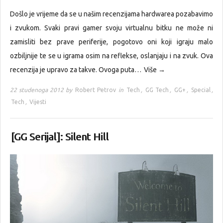
Došlo je vrijeme da se u našim recenzijama hardwarea pozabavimo
i zvukom. Svaki pravi gamer svoju virtualnu bitku ne može ni
zamisliti bez prave periferije, pogotovo oni koji igraju malo
ozbiljnije te se u igrama osim na reflekse, oslanjaju i na zvuk. Ova
recenzija je upravo za takve. Ovoga puta…
Više →
22 studenoga 2012 by
Robert Petrov
in
Tech
,
GG Tech
,
GG+
,
Special
,
Tech
,
Vijesti
[GG Serijal]: Silent Hill