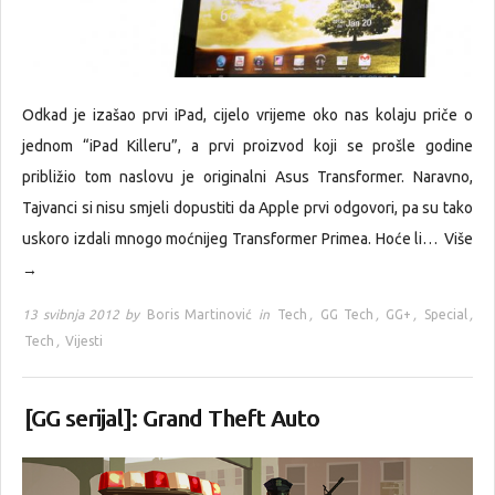
Odkad je izašao prvi iPad, cijelo vrijeme oko nas kolaju priče o
jednom “iPad Killeru”, a prvi proizvod koji se prošle godine
približio tom naslovu je originalni Asus Transformer. Naravno,
Tajvanci si nisu smjeli dopustiti da Apple prvi odgovori, pa su tako
uskoro izdali mnogo moćnijeg Transformer Primea. Hoće li…
Više
→
13 svibnja 2012 by
Boris Martinović
in
Tech
,
GG Tech
,
GG+
,
Special
,
Tech
,
Vijesti
[GG serijal]: Grand Theft Auto