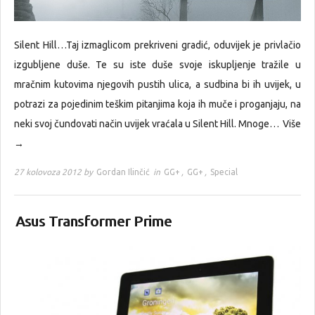
Silent Hill…Taj izmaglicom prekriveni gradić, oduvijek je privlačio
izgubljene duše. Te su iste duše svoje iskupljenje tražile u
mračnim kutovima njegovih pustih ulica, a sudbina bi ih uvijek, u
potrazi za pojedinim teškim pitanjima koja ih muče i proganjaju, na
neki svoj čundovati način uvijek vraćala u Silent Hill. Mnoge…
Više
→
27 kolovoza 2012 by
Gordan Ilinčić
in
GG+
,
GG+
,
Special
Asus Transformer Prime