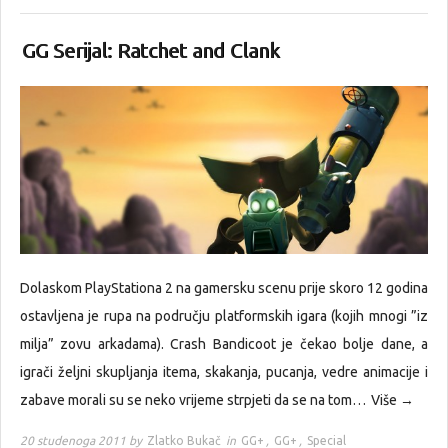
GG Serijal: Ratchet and Clank
Dolaskom PlayStationa 2 na gamersku scenu prije skoro 12 godina
ostavljena je rupa na području platformskih igara (kojih mnogi ”iz
milja” zovu arkadama). Crash Bandicoot je čekao bolje dane, a
igrači željni skupljanja itema, skakanja, pucanja, vedre animacije i
zabave morali su se neko vrijeme strpjeti da se na tom…
Više →
20 studenoga 2011 by
Zlatko Bukač
in
GG+
,
GG+
,
Special