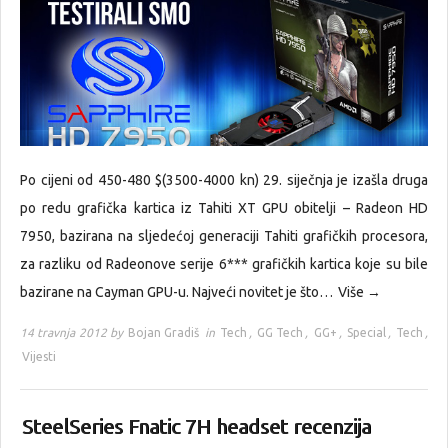
Po cijeni od 450-480 $(3500-4000 kn) 29. siječnja je izašla druga
po redu grafička kartica iz Tahiti XT GPU obitelji – Radeon HD
7950, bazirana na sljedećoj generaciji Tahiti grafičkih procesora,
za razliku od Radeonove serije 6*** grafičkih kartica koje su bile
bazirane na Cayman GPU-u. Najveći novitet je što…
Više →
14 travnja 2012 by
Bojan Gradiš
in
Tech
,
GG Tech
,
GG+
,
Special
,
Tech
,
Vijesti
SteelSeries Fnatic 7H headset recenzija