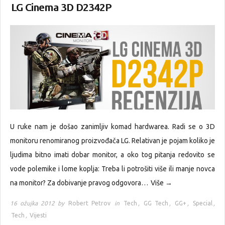
LG Cinema 3D D2342P
U ruke nam je došao zanimljiv komad hardwarea. Radi se o 3D
monitoru renomiranog proizvođača LG. Relativan je pojam koliko je
ljudima bitno imati dobar monitor, a oko tog pitanja redovito se
vode polemike i lome koplja: Treba li potrošiti više ili manje novca
na monitor? Za dobivanje pravog odgovora…
Više →
16 ožujka 2012 by
Robert Petrov
in
Tech
,
GG Tech
,
GG+
,
Special
,
Tech
,
Vijesti