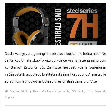
Dosta vam je „pro gaming“ headsetova koji to ni u ludilu nisu? Ne
želite kupiti neki skupi proizvod koji će vas iznevjeriti pri prvom
korištenju? Zatvorite oči. Zamislite headset koji je superioran
većini ostalih u pogledu kvalitete i dizajna. I kao „bonus“, nastao je
suradnjom jednog od najboljih profesionalnih gaming…
Više →
02 travnja 2012 by
Boris Martinović
in
Tech
,
GG Tech
,
GG+
,
Special
,
Vijesti