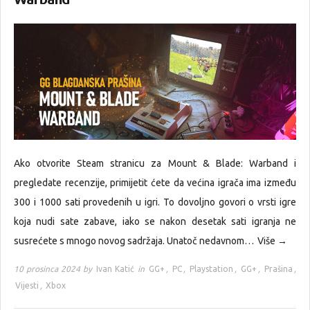
Ako otvorite Steam stranicu za Mount & Blade: Warband i
pregledate recenzije, primijetit ćete da većina igrača ima između
300 i 1000 sati provedenih u igri. To dovoljno govori o vrsti igre
koja nudi sate zabave, iako se nakon desetak sati igranja ne
susrećete s mnogo novog sadržaja. Unatoč nedavnom…
Više →
10 prosinca 2024 by
Ivan Katić
in
GG+
,
PC
,
Playstation
,
GG+
,
Prašina
,
Vijesti
,
Xbox