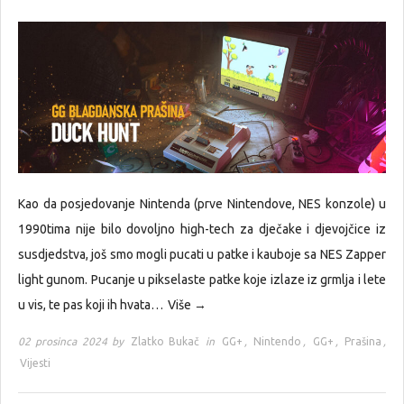
Kao da posjedovanje Nintenda (prve Nintendove, NES konzole) u
1990tima nije bilo dovoljno high-tech za dječake i djevojčice iz
susdjedstva, još smo mogli pucati u patke i kauboje sa NES Zapper
light gunom. Pucanje u pikselaste patke koje izlaze iz grmlja i lete
u vis, te pas koji ih hvata…
Više →
02 prosinca 2024 by
Zlatko Bukač
in
GG+
,
Nintendo
,
GG+
,
Prašina
,
Vijesti