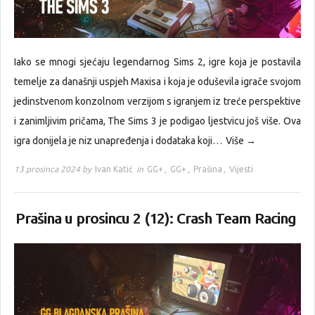
Iako se mnogi sjećaju legendarnog Sims 2, igre koja je postavila
temelje za današnji uspjeh Maxisa i koja je oduševila igrače svojom
jedinstvenom konzolnom verzijom s igranjem iz treće perspektive
i zanimljivim pričama, The Sims 3 je podigao ljestvicu još više. Ova
igra donijela je niz unapređenja i dodataka koji…
Više →
13 prosinca 2024 by
Ivan Katić
in
GG+
,
GG+
,
Prašina
,
Vijesti
Prašina u prosincu 2 (12): Crash Team Racing