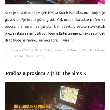
Kako je privlačno bilo vidjeti FPS sa South Park likovima u kojem je
glavno oružje bila snježna gruda. Čak malo nekaratkteristično za
popularni animirani serijal pun krvi, psovki, prostota i svakakvih
oružja i alata za nanositi bol. Iguana Entertainment, kao da su htjeli
da to bude namjerno, i najveća fora,…
Više →
14 prosinca 2024 by
Zlatko Bukač
in
GG+
,
Nintendo
,
PC
,
Playstation
,
GG+
,
Prašina
,
Vijesti
,
Xbox
Prašina u prosincu 2 (13): The Sims 3