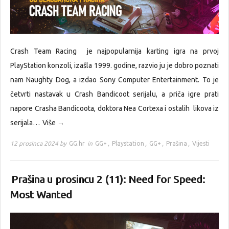
Crash Team Racing je najpopularnija karting igra na prvoj
PlayStation konzoli, izašla 1999. godine, razvio ju je dobro poznati
nam Naughty Dog, a izdao Sony Computer Entertainment. To je
četvrti nastavak u Crash Bandicoot serijalu, a priča igre prati
napore Crasha Bandicoota, doktora Nea Cortexa i ostalih likova iz
serijala…
Više →
12 prosinca 2024 by
GG.hr
in
GG+
,
Playstation
,
GG+
,
Prašina
,
Vijesti
Prašina u prosincu 2 (11): Need for Speed:
Most Wanted