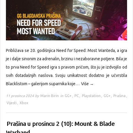
Približava se 20. godišnjica Need for Speed: Most Wanteda, a igra
je i dalje sinonim za adrenalin, brzinu i nezaboravne potjere. Bila je
to prva Need for Speed igra s pravom pričom, što ju je izdvojilo od
svih dotadašnjih naslova. Svoju unikatnost dodatno je učvrstila
Blacklistom – galerijom suparnika koje…
Više →
11 prosinca 2024 by
Marin Birin
in
GG+
,
PC
,
Playstation
,
GG+
,
Prašina
,
Vijesti
,
Xbox
Prašina u prosincu 2 (10): Mount & Blade
Warband