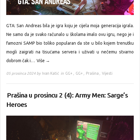
GTA: San Andreas bila je igra koju je cijela moja generacija igrala.
Ne samo da je svako računalo u školama imalo ovu igru, nego je i
famozni SAMP bio toliko popularan da ste u bilo kojem trenutku
mogli zaigrati na tisućama servera i uživati u nečemu stvarno
dobrom čak i…
Više →
05 prosinca 2024 by
Ivan Katić
in
GG+
,
GG+
,
Prašina
,
Vijesti
Prašina u prosincu 2 (4): Army Men: Sarge’s
Heroes