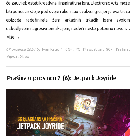
će zauvijek ostati kreativna i inspirativna igra. Electronic Arts može
biti ponosan što je pod svoje ruke imao ovakvu igru, jer je ova treća
epizoda redefinirala žanr arkadnih trkaćih igara svojom
uzbudljivom i agresivnom akcijom, nudeći nešto potpuno novo i…
Više →
07 prosinca 2024 by
Ivan Katić
in
GG+
,
PC
,
Playstation
,
GG+
,
Prašina
,
Vijesti
,
Xbox
Prašina u prosincu 2 (6): Jetpack Joyride