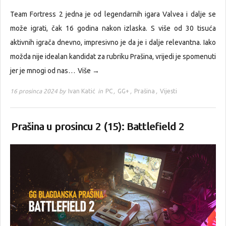
Team Fortress 2 jedna je od legendarnih igara Valvea i dalje se
može igrati, čak 16 godina nakon izlaska. S više od 30 tisuća
aktivnih igrača dnevno, impresivno je da je i dalje relevantna. Iako
možda nije idealan kandidat za rubriku Prašina, vrijedi je spomenuti
jer je mnogi od nas…
Više →
16 prosinca 2024 by
Ivan Katić
in
PC
,
GG+
,
Prašina
,
Vijesti
Prašina u prosincu 2 (15): Battlefield 2