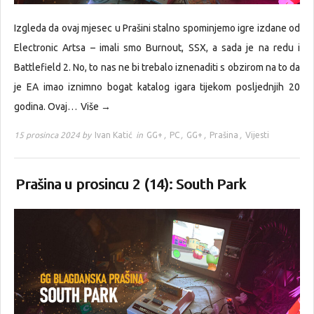
Izgleda da ovaj mjesec u Prašini stalno spominjemo igre izdane od
Electronic Artsa – imali smo Burnout, SSX, a sada je na redu i
Battlefield 2. No, to nas ne bi trebalo iznenaditi s obzirom na to da
je EA imao iznimno bogat katalog igara tijekom posljednjih 20
godina. Ovaj…
Više →
15 prosinca 2024 by
Ivan Katić
in
GG+
,
PC
,
GG+
,
Prašina
,
Vijesti
Prašina u prosincu 2 (14): South Park