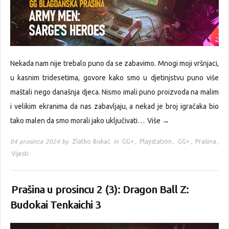
Nekada nam nije trebalo puno da se zabavimo. Mnogi moji vršnjaci,
u kasnim tridesetima, govore kako smo u djetinjstvu puno više
maštali nego današnja djeca. Nismo imali puno proizvoda na malim
i velikim ekranima da nas zabavljaju, a nekad je broj igračaka bio
tako malen da smo morali jako uključivati…
Više →
04 prosinca 2024 by
Zlatko Bukač
in
GG+
,
Playstation
,
GG+
,
Prašina
,
Vijesti
Prašina u prosincu 2 (3): Dragon Ball Z:
Budokai Tenkaichi 3