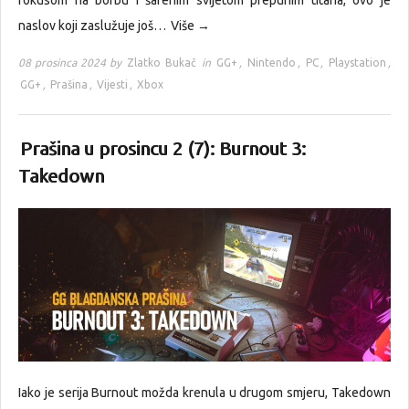
fokusom na borbu i šarenim svijetom prepunim titana, ovo je
naslov koji zaslužuje još…
Više →
08 prosinca 2024 by
Zlatko Bukač
in
GG+
,
Nintendo
,
PC
,
Playstation
,
GG+
,
Prašina
,
Vijesti
,
Xbox
Prašina u prosincu 2 (7): Burnout 3:
Takedown
Iako je serija Burnout možda krenula u drugom smjeru, Takedown