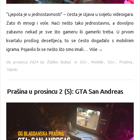
“Ljepota je u jednostavnosti” – česta je izjava u svijetu videoigara.
Zato ih mnogi i vole. Naći nešto tako jednostavno, a dovoljno
zabavno nekad je sve što gameru ili gamerki treba. U prvom
kvartalu prošlog desetljeća, to se često događalo s mobilnim
igrama. Pojavilo bi se nešto što smo imali…
Više →
06 prosinca 2024 by
Zlatko Bukač
in
GG+
,
Mobile
,
GG+
,
Prašina
,
Vijesti
Prašina u prosincu 2 (5): GTA San Andreas