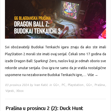
Svi obožavatelji Budokai Tenkaichi igara znaju da ako ste imali
PlayStation 2 morali ste imati ovaj serijal. Čekali smo 17 godina da
izađe Dragon Ball: Sparking! Zero, naslov koji je odmah oborio sve
rekorde unutar serijala. Ova igra ne samo da je vratila nostalgične
uspomene na nezaboravne Budokai Tenkaichi igre,…
Više →
03 prosinca 2024 by
Ivan Katić
in
GG+
,
PC
,
Playstation
,
GG+
,
Prašina
,
Vijesti
,
Xbox
Prašina u prosincu 2 (2): Duck Hunt