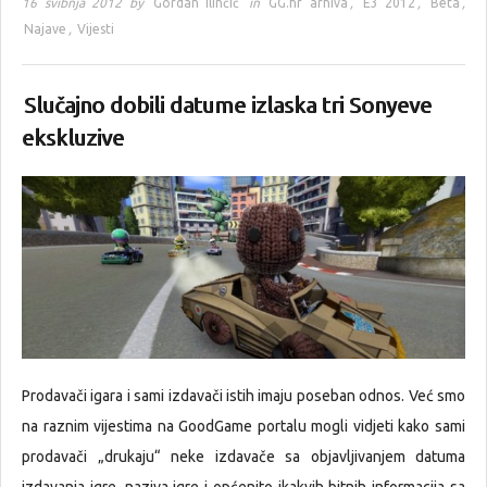
16 svibnja 2012 by
Gordan Ilinčić
in
GG.hr arhiva
,
E3 2012
,
Beta
,
Najave
,
Vijesti
Slučajno dobili datume izlaska tri Sonyeve
ekskluzive
Prodavači igara i sami izdavači istih imaju poseban odnos. Već smo
na raznim vijestima na GoodGame portalu mogli vidjeti kako sami
prodavači „drukaju“ neke izdavače sa objavljivanjem datuma