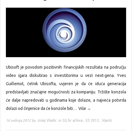
Ubisoft je povodom pozitivnih financijskih rezultata na području
video igara diskutirao s investitorima u vezi next-gena. Yves
Guillemot, čelnik Ubisofta, uvjeren je da će iduća generacija
predstavljati značajne mogućnosti za kompaniju. Tržište konzola
će dalje napredovati u godinama koje dolaze, a najveća potvrda
dolazi od činjenice da će konzole biti…
Više →
16 svibnja 2012 by
Josip Vladić
in
GG.hr arhiva
,
E3 2012
,
Vijesti