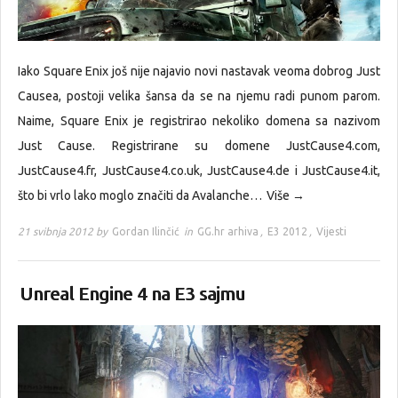
Iako Square Enix još nije najavio novi nastavak veoma dobrog Just
Causea, postoji velika šansa da se na njemu radi punom parom.
Naime, Square Enix je registrirao nekoliko domena sa nazivom
Just Cause. Registrirane su domene JustCause4.com,
JustCause4.fr, JustCause4.co.uk, JustCause4.de i JustCause4.it,
što bi vrlo lako moglo značiti da Avalanche…
Više →
21 svibnja 2012 by
Gordan Ilinčić
in
GG.hr arhiva
,
E3 2012
,
Vijesti
Unreal Engine 4 na E3 sajmu