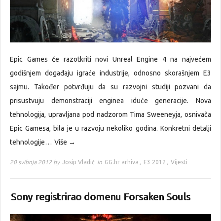
Epic Games će razotkriti novi Unreal Engine 4 na najvećem
godišnjem događaju igraće industrije, odnosno skorašnjem E3
sajmu. Također potvrđuju da su razvojni studiji pozvani da
prisustvuju demonstraciji enginea iduće generacije. Nova
tehnologija, upravljana pod nadzorom Tima Sweeneyja, osnivača
Epic Gamesa, bila je u razvoju nekoliko godina. Konkretni detalji
tehnologije…
Više →
20 svibnja 2012 by
Josip Vladić
in
GG.hr arhiva
,
E3 2012
,
Vijesti
Sony registrirao domenu Forsaken Souls