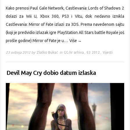
Kako prenosi Paul Gale Network, Castlevania: Lords of Shadows 2
dolazi za Wii U, Xbox 360, PS3 i Vitu, dok nedavno iznikla
Castlevania: Mirror of Fate izlazi za 3DS. Prema navedenom sajtu
(koji je predvidio izlazak igre PlayStation All Stars battle Royale još
prošle godine) Mirror of Fate je u…
Više →
23 svibnja 2012 by
Zlatko Bukač
in
GG.hr arhiva
,
E3 2012
,
Vijesti
Devil May Cry dobio datum izlaska