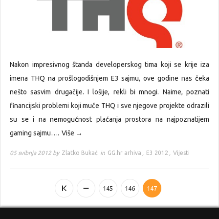
Nakon impresivnog štanda developerskog tima koji se krije iza
imena THQ na prošlogodišnjem E3 sajmu, ove godine nas čeka
nešto sasvim drugačije. I lošije, rekli bi mnogi. Naime, poznati
financijski problemi koji muče THQ i sve njegove projekte odrazili
su se i na nemogućnost plaćanja prostora na najpoznatijem
gaming sajmu….
Više →
05 svibnja 2012 by
Zlatko Bukač
in
GG.hr arhiva
,
E3 2012
,
Vijesti
145
146
147