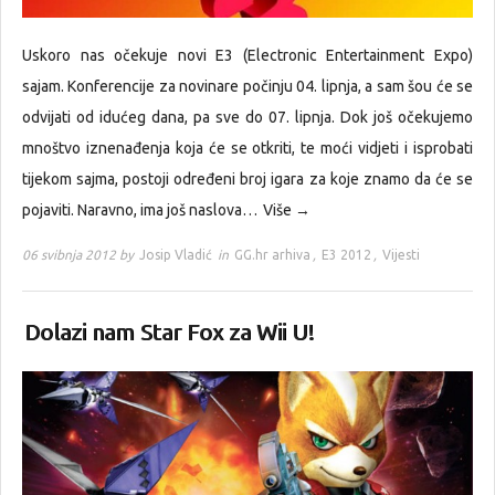
Uskoro nas očekuje novi E3 (Electronic Entertainment Expo)
sajam. Konferencije za novinare počinju 04. lipnja, a sam šou će se
odvijati od idućeg dana, pa sve do 07. lipnja. Dok još očekujemo
mnoštvo iznenađenja koja će se otkriti, te moći vidjeti i isprobati
tijekom sajma, postoji određeni broj igara za koje znamo da će se
pojaviti. Naravno, ima još naslova…
Više →
06 svibnja 2012 by
Josip Vladić
in
GG.hr arhiva
,
E3 2012
,
Vijesti
Dolazi nam Star Fox za Wii U!