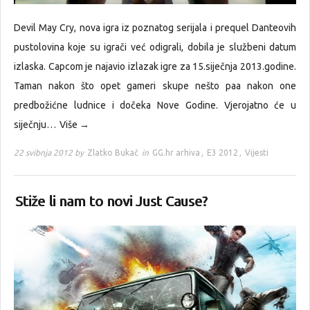
Devil May Cry, nova igra iz poznatog serijala i prequel Danteovih
pustolovina koje su igrači već odigrali, dobila je službeni datum
izlaska. Capcom je najavio izlazak igre za 15.siječnja 2013.godine.
Taman nakon što opet gameri skupe nešto paa nakon one
predbožićne ludnice i dočeka Nove Godine. Vjerojatno će u
siječnju…
Više →
22 svibnja 2012 by
Zlatko Bukač
in
GG.hr arhiva
,
E3 2012
,
Vijesti
Stiže li nam to novi Just Cause?