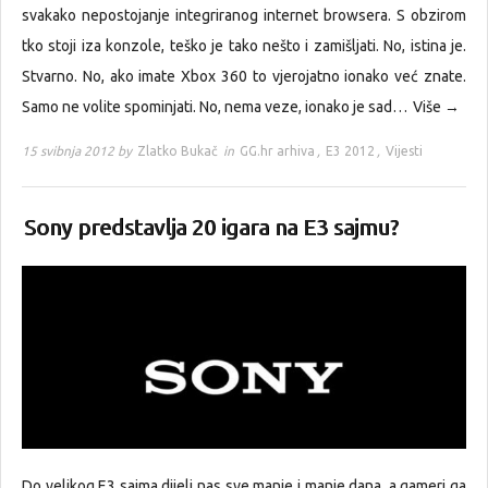
svakako nepostojanje integriranog internet browsera. S obzirom
tko stoji iza konzole, teško je tako nešto i zamišljati. No, istina je.
Stvarno. No, ako imate Xbox 360 to vjerojatno ionako već znate.
Samo ne volite spominjati. No, nema veze, ionako je sad…
Više →
15 svibnja 2012 by
Zlatko Bukač
in
GG.hr arhiva
,
E3 2012
,
Vijesti
Sony predstavlja 20 igara na E3 sajmu?
Do velikog E3 sajma dijeli nas sve manje i manje dana, a gameri ga