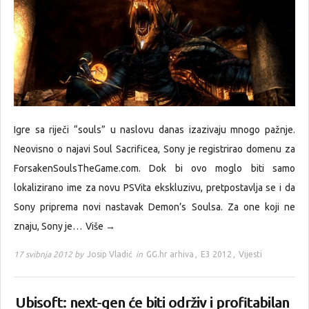
Igre sa riječi “souls” u naslovu danas izazivaju mnogo pažnje.
Neovisno o najavi Soul Sacrificea, Sony je registrirao domenu za
ForsakenSoulsTheGame.com. Dok bi ovo moglo biti samo
lokalizirano ime za novu PSVita ekskluzivu, pretpostavlja se i da
Sony priprema novi nastavak Demon’s Soulsa. Za one koji ne
znaju, Sony je…
Više →
17 svibnja 2012 by
Josip Vladić
in
GG.hr arhiva
,
E3 2012
,
Vijesti
Ubisoft: next-gen će biti održiv i profitabilan