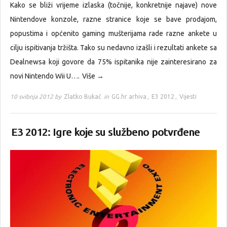
Kako se bliži vrijeme izlaska (točnije, konkretnije najave) nove
Nintendove konzole, razne stranice koje se bave prodajom,
popustima i općenito gaming mušterijama rade razne ankete u
cilju ispitivanja tržišta. Tako su nedavno izašli i rezultati ankete sa
Dealnewsa koji govore da 75% ispitanika nije zainteresirano za
novi Nintendo Wii U….
Više →
10 svibnja 2012 by
Zlatko Bukač
in
GG.hr arhiva
,
E3 2012
,
Vijesti
E3 2012: Igre koje su službeno potvrđene