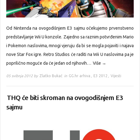
Od Nintenda na ovogodišnjem E3 sajmu očekujemo prvenstveno
predstavljanje Wii U konzole. Zajedno sa raznim potvrđenim Mario
i Pokemon naslovima, mnogi vjeruju da bi se mogla pojaviti i najava
nove Star Fox igre. Retro Studios će raditi na Wii U naslovima pa je
poprilično moguće da će jedan od njihovih…
Više →
05 svibnja 2012 by
Zlatko Bukač
in
GG.hr arhiva
,
E3 2012
,
Vijesti
THQ će biti skroman na ovogodišnjem E3
sajmu