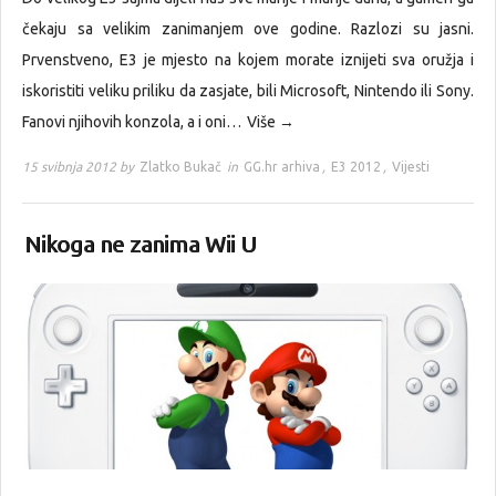
čekaju sa velikim zanimanjem ove godine. Razlozi su jasni.
Prvenstveno, E3 je mjesto na kojem morate iznijeti sva oružja i
iskoristiti veliku priliku da zasjate, bili Microsoft, Nintendo ili Sony.
Fanovi njihovih konzola, a i oni…
Više →
15 svibnja 2012 by
Zlatko Bukač
in
GG.hr arhiva
,
E3 2012
,
Vijesti
Nikoga ne zanima Wii U