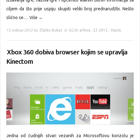
izdavanja igre, naziva igre i općenito ikakvih bitnih informacija sa
ciljem da što prije uspiju skupiti veliki broj prednarudžbi. Nešto
slično se…
Više →
15 svibnja 2012 by
Zlatko Bukač
in
GG.hr arhiva
,
E3 2012
,
Vijesti
Xbox 360 dobiva browser kojim se upravlja
Kinectom
Jedna od čudnijih stvari vezanih za Microsoftovu konzolu je