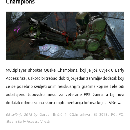
Champions
Multiplayer shooter Quake Champions, koji je još uvijek u Early
Access fazi, uskoro bi trebao dobiti još jedan zanimljiv dodatak koji
će se posebno svidjeti onim neiskusnijim igračima koji ne žele biti
uobičajeno topovsko meso za veterane FPS žanra, a taj novi
dodatak odnosi se na skoru implementaciju botova koji…
Više →
08 svibnja 2018 by
Gordan Ilinčić
in
GG.hr arhiva
,
E3 2018
,
PC
,
PC
,
Steam Early Access
,
Vijesti