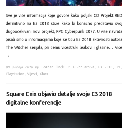
Sve je više informacija koje govore kako poljski CD Projekt RED
definitivno na E3 2018 stiže kako bi konačno predstavio svoj
dugoočekivani novi projekt, RPG Cyberpunk 2077. U više navrata
pisali smo o informacijama koje se tiču E3 2018 aktivnosti autora
The Witcher serijala, pri čemu višestruki leakovi i glasine…
Više
→
09 svibnja 2018 by
Gordan Ilinčić
in
GG.hr arhiva
,
E3 2018
,
PC
,
Playstation
,
Vijesti
,
Xbox
Square Enix objavio detalje svoje E3 2018
digitalne konferencije