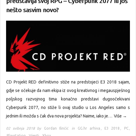
predstavlja svoj RPG – Cyberpunk 2077 ili još
nešto sasvim novo?
CD Projekt RED definitivno stiže na predstojeći E3 2018 sajam,
gdje se očekuje da nam ekipa iz ovog kreativnog i megauspješnog
poljskog razvojnog tima konačno predstavi dugoočekivani
Cyberpunk 2077, no stiže li ovaj studio u Los Angeles samo s
jednim ili možda s čak dva nova projekta? Naime, iako je…
Više →
02 svibnja 2018 by
Gordan Ilinčić
in
GG.hr arhiva
,
E3 2018
,
PC
,
Playstation
,
Vijesti
,
Xbox