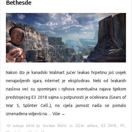
Bethesde
Nakon što je kanadski Walmart jučer leakao hrpetinu još uvijek
nenajavljenih igara, internet je eksplodirao. Neki od leakanih
naslova već su spominjani i njihova eventualna najava tijekom
predstojećeg E3 2018 sajma u potpunosti je očekivana (Gears of
War 5, Splinter Cell..), no cijela javnost našla se pomalo
iznenađena vidjevši na…
Više →
10 svibnja 2018 by
Gordan Ilinčić
in
GG.hr arhiva
,
E3 2018
,
PC
,