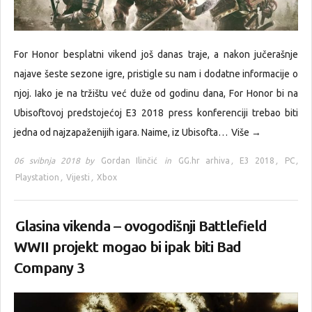
For Honor besplatni vikend još danas traje, a nakon jučerašnje
najave šeste sezone igre, pristigle su nam i dodatne informacije o
njoj. Iako je na tržištu već duže od godinu dana, For Honor bi na
Ubisoftovoj predstojećoj E3 2018 press konferenciji trebao biti
jedna od najzapaženijih igara. Naime, iz Ubisofta…
Više →
06 svibnja 2018 by
Gordan Ilinčić
in
GG.hr arhiva
,
E3 2018
,
PC
,
Playstation
,
Vijesti
,
Xbox
Glasina vikenda – ovogodišnji Battlefield
WWII projekt mogao bi ipak biti Bad
Company 3