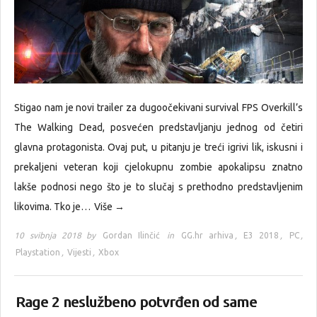
Stigao nam je novi trailer za dugoočekivani survival FPS Overkill’s
The Walking Dead, posvećen predstavljanju jednog od četiri
glavna protagonista. Ovaj put, u pitanju je treći igrivi lik, iskusni i
prekaljeni veteran koji cjelokupnu zombie apokalipsu znatno
lakše podnosi nego što je to slučaj s prethodno predstavljenim
likovima. Tko je…
Više →
10 svibnja 2018 by
Gordan Ilinčić
in
GG.hr arhiva
,
E3 2018
,
PC
,
Playstation
,
Vijesti
,
Xbox
Rage 2 neslužbeno potvrđen od same