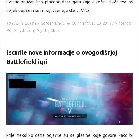
uvrstio priličan broj placeholdera igara koje u većini slučajeva još
uvijek uopće nisu ni najavljene, a što…
Više →
10 svibnja 2018 by
Gordan Ilinčić
in
GG.hr arhiva
,
E3 2018
,
Nintendo
,
PC
,
Playstation
,
Vijesti
,
Xbox
Iscurile nove informacije o ovogodišnjoj
Battlefield igri
Prije nekoliko dana pojavile su se glasine koje govore kako bi