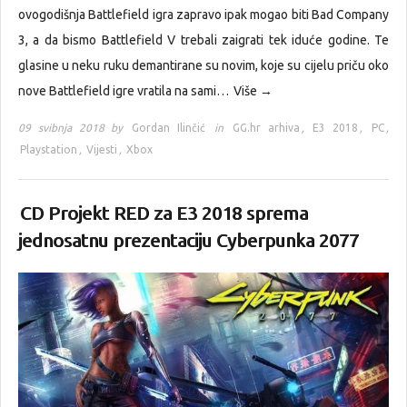
ovogodišnja Battlefield igra zapravo ipak mogao biti Bad Company
3, a da bismo Battlefield V trebali zaigrati tek iduće godine. Te
glasine u neku ruku demantirane su novim, koje su cijelu priču oko
nove Battlefield igre vratila na sami…
Više →
09 svibnja 2018 by
Gordan Ilinčić
in
GG.hr arhiva
,
E3 2018
,
PC
,
Playstation
,
Vijesti
,
Xbox
CD Projekt RED za E3 2018 sprema
jednosatnu prezentaciju Cyberpunka 2077