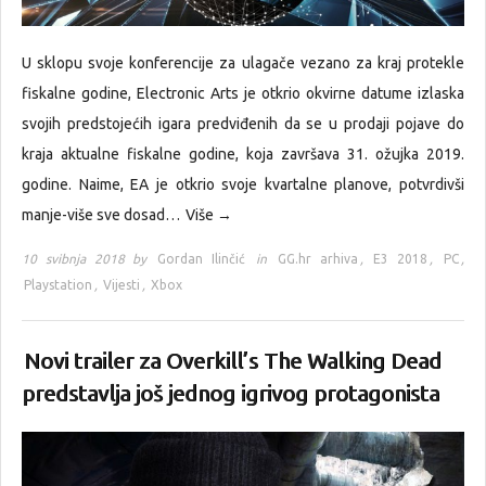
U sklopu svoje konferencije za ulagače vezano za kraj protekle
fiskalne godine, Electronic Arts je otkrio okvirne datume izlaska
svojih predstojećih igara predviđenih da se u prodaji pojave do
kraja aktualne fiskalne godine, koja završava 31. ožujka 2019.
godine. Naime, EA je otkrio svoje kvartalne planove, potvrdivši
manje-više sve dosad…
Više →
10 svibnja 2018 by
Gordan Ilinčić
in
GG.hr arhiva
,
E3 2018
,
PC
,
Playstation
,
Vijesti
,
Xbox
Novi trailer za Overkill’s The Walking Dead
predstavlja još jednog igrivog protagonista