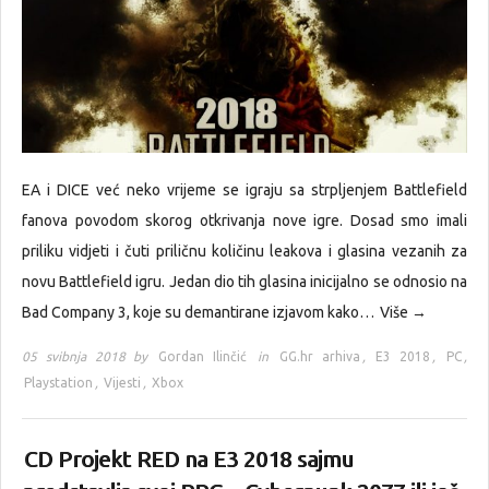
EA i DICE već neko vrijeme se igraju sa strpljenjem Battlefield
fanova povodom skorog otkrivanja nove igre. Dosad smo imali
priliku vidjeti i čuti priličnu količinu leakova i glasina vezanih za
novu Battlefield igru. Jedan dio tih glasina inicijalno se odnosio na
Bad Company 3, koje su demantirane izjavom kako…
Više →
05 svibnja 2018 by
Gordan Ilinčić
in
GG.hr arhiva
,
E3 2018
,
PC
,
Playstation
,
Vijesti
,
Xbox
CD Projekt RED na E3 2018 sajmu