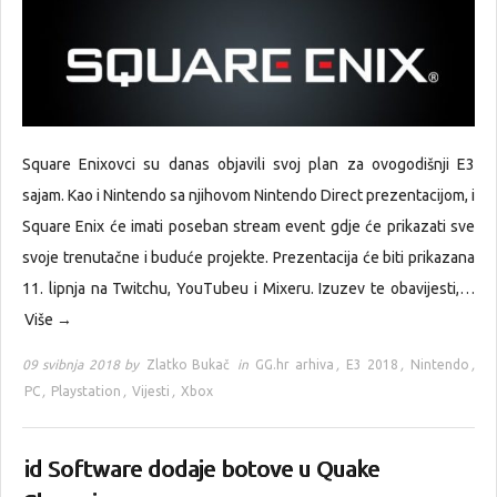
Square Enixovci su danas objavili svoj plan za ovogodišnji E3
sajam. Kao i Nintendo sa njihovom Nintendo Direct prezentacijom, i
Square Enix će imati poseban stream event gdje će prikazati sve
svoje trenutačne i buduće projekte. Prezentacija će biti prikazana
11. lipnja na Twitchu, YouTubeu i Mixeru. Izuzev te obavijesti,…
Više →
09 svibnja 2018 by
Zlatko Bukač
in
GG.hr arhiva
,
E3 2018
,
Nintendo
,
PC
,
Playstation
,
Vijesti
,
Xbox
id Software dodaje botove u Quake