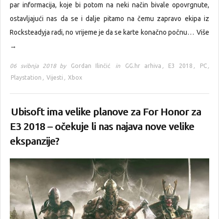
par informacija, koje bi potom na neki način bivale opovrgnute,
ostavljajući nas da se i dalje pitamo na čemu zapravo ekipa iz
Rocksteadyja radi, no vrijeme je da se karte konačno počnu…
Više
→
06 svibnja 2018 by
Gordan Ilinčić
in
GG.hr arhiva
,
E3 2018
,
PC
,
Playstation
,
Vijesti
,
Xbox
Ubisoft ima velike planove za For Honor za
E3 2018 – očekuje li nas najava nove velike
ekspanzije?