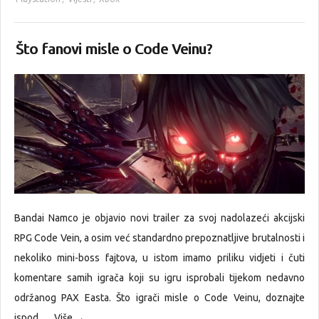
Što fanovi misle o Code Veinu?
Bandai Namco je objavio novi trailer za svoj nadolazeći akcijski
RPG Code Vein, a osim već standardno prepoznatljive brutalnosti i
nekoliko mini-boss fajtova, u istom imamo priliku vidjeti i čuti
komentare samih igrača koji su igru isprobali tijekom nedavno
održanog PAX Easta. Što igrači misle o Code Veinu, doznajte
ispod….
Više →