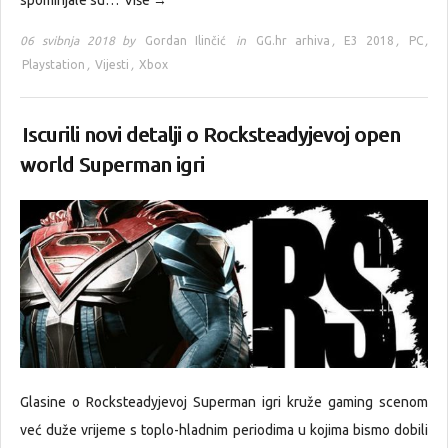
spominjale su…
Više →
06 svibnja 2018 by
Gordan Ilinčić
in
GG.hr arhiva
,
E3 2018
,
PC
,
Playstation
,
Vijesti
,
Xbox
Iscurili novi detalji o Rocksteadyjevoj open
world Superman igri
Glasine o Rocksteadyjevoj Superman igri kruže gaming scenom
već duže vrijeme s toplo-hladnim periodima u kojima bismo dobili