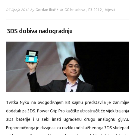
07 lipnja 2012 by
Gordan Ilinčić
in
GG.hr arhiva
,
E3 2012
,
Vijesti
3DS dobiva nadogradnju
Tvrtka Nyko na ovogodišnjem E3 sajmu predstavila je zanimljiv
dodatak za 3DS. Power Grip Pro kućište utrostručit će vijek trajanja
3Ds baterije i u sebi imati ugrađenu drugu analognu gljivu.
Ergonomičnoga je dizajna i za razliku od službenoga 3DS slidepad