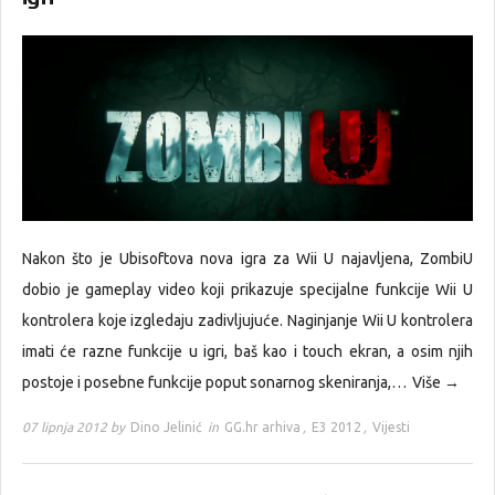
Nakon što je Ubisoftova nova igra za Wii U najavljena, ZombiU
dobio je gameplay video koji prikazuje specijalne funkcije Wii U
kontrolera koje izgledaju zadivljujuće. Naginjanje Wii U kontrolera
imati će razne funkcije u igri, baš kao i touch ekran, a osim njih
postoje i posebne funkcije poput sonarnog skeniranja,…
Više →
07 lipnja 2012 by
Dino Jelinić
in
GG.hr arhiva
,
E3 2012
,
Vijesti