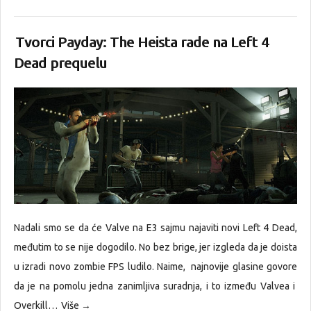
Tvorci Payday: The Heista rade na Left 4
Dead prequelu
Nadali smo se da će Valve na E3 sajmu najaviti novi Left 4 Dead,
međutim to se nije dogodilo. No bez brige, jer izgleda da je doista
u izradi novo zombie FPS ludilo. Naime, najnovije glasine govore
da je na pomolu jedna zanimljiva suradnja, i to između Valvea i
Overkill…
Više →