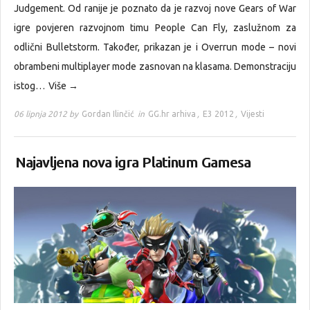
Judgement. Od ranije je poznato da je razvoj nove Gears of War
igre povjeren razvojnom timu People Can Fly, zaslužnom za
odlični Bulletstorm. Također, prikazan je i Overrun mode – novi
obrambeni multiplayer mode zasnovan na klasama. Demonstraciju
istog…
Više →
06 lipnja 2012 by
Gordan Ilinčić
in
GG.hr arhiva
,
E3 2012
,
Vijesti
Najavljena nova igra Platinum Gamesa