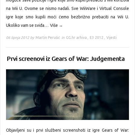
moguće save pozicije i igre koje smo kupili prebaciti s Wii konzola
na Wii U. Ovome se nismo nadali. Sve WiiWare i Virtual Console
igre koje smo kupili moći ćemo bezbrižno prebaciti na Wii U.
Ukoliko vam se sviđa…
Više →
06 lipnja 2012 by
Martin Perušić
in
GG.hr arhiva
,
E3 2012
,
Vijesti
Prvi screenovi iz Gears of War: Judgementa
Objavljeni su i prvi službeni screenshoti iz igre Gears of War: