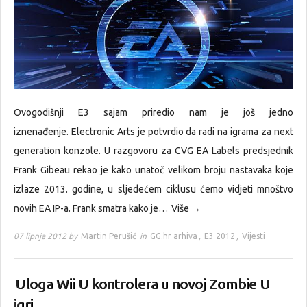
Ovogodišnji E3 sajam priredio nam je još jedno
iznenađenje. Electronic Arts je potvrdio da radi na igrama za next
generation konzole. U razgovoru za CVG EA Labels predsjednik
Frank Gibeau rekao je kako unatoč velikom broju nastavaka koje
izlaze 2013. godine, u sljedećem ciklusu ćemo vidjeti mnoštvo
novih EA IP-a. Frank smatra kako je…
Više →
07 lipnja 2012 by
Martin Perušić
in
GG.hr arhiva
,
E3 2012
,
Vijesti
Uloga Wii U kontrolera u novoj Zombie U
igri