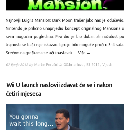
Najnoviji Luigi’s Mansion: Dark Moon trailer jako nas je oduševio.
Nintendo je prilično unaprijedio koncept originalnog Mansiona u
svim mogućim pogledima. Prvi dio je bio dobar, ali nažalost po
trajnosti se baš i nije iskazao. Igru je bilo moguće proći u 3-4 sata.
Srećom na greškama se uči i nastavak…
Više →
07 lipnja 2012 by
Martin Perušić
in
GG.hr arhiva
,
E3 2012
,
Vijesti
Wii U launch naslovi izdavat će se i nakon
četiri mjeseca