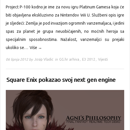
Project P-100 kodno je ime za novu igru Platinum Gamesa koja će
biti objavljena ekskluzivno za Nintendov Wii U. Službeni opis igre
je sljedeći: Zemlja je pod invazijom ogromnih vanzemaljaca, i jedini
spas za planet je grupa neuobičajenih, no moćnih heroja sa
specijalnim sposobnostima. Nažalost, vanzemaljci su prejaki
ukoliko se…
Više →
06 lipnja 2012 by
Josip Vladić
in
GG.hr arhiva
,
E3 2012
,
Vijesti
Square Enix pokazao svoj next gen engine