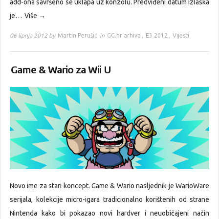
add-ona savršeno se uklapa uz konzolu. Predviđeni datum izlaska
je…
Više →
06 lipnja 2012 by
Martin Perušić
in
GG.hr arhiva
,
E3 2012
,
Vijesti
Game & Wario za Wii U
Novo ime za stari koncept. Game & Wario nasljednik je WarioWare
serijala, kolekcije micro-igara tradicionalno korištenih od strane
Nintenda kako bi pokazao novi hardver i neuobičajeni način