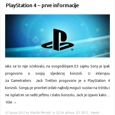
PlayStation 4 – prve informacije
Iako se to nije očekivalo, na ovogodišnjem E3 sajmu Sony je ipak
progovorio o svojoj sljedećoj konzoli. U intervjuu
za Gametrailers Jack Tretton progovorio je o PlayStation 4
konzoli. Sonyju je prioritet izdati najbolji mogući sustav na tržištu i
ne isplati im se raditi jeftinu i slabu konzolu. Jack je izjavio kako…
Više →
07 lipnja 2012 by
Martin Perušić
in
GG.hr arhiva
,
E3 2012
,
Vijesti