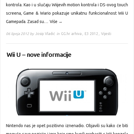
kontrola. Kao i u slučaju Wiijevih motion kontrola i DS-ovog touch
screena, Game & Wario pokazuje unikatnu funkcionalnost Wii U
Gamepada. Zasad su…
Više →
06 lipnja 2012 by
Josip Vladić
in
GG.hr arhiva
,
E3 2012
,
Vijesti
Wii U – nove informacije
Nintendo nas je opet pozitivno iznenadio. Objavili su kako će biti