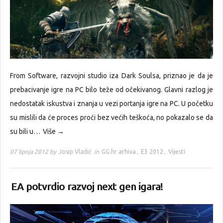
From Software, razvojni studio iza Dark Soulsa, priznao je da je
prebacivanje igre na PC bilo teže od očekivanog. Glavni razlog je
nedostatak iskustva i znanja u vezi portanja igre na PC. U početku
su mislili da će proces proći bez većih teškoća, no pokazalo se da
su bili u…
Više →
07 lipnja 2012 by
Josip Vladić
in
GG.hr arhiva
,
E3 2012
,
Vijesti
EA potvrdio razvoj next gen igara!