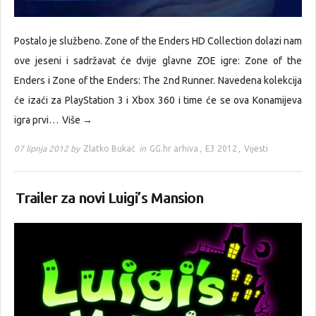
Postalo je službeno. Zone of the Enders HD Collection dolazi nam
ove jeseni i sadržavat će dvije glavne ZOE igre: Zone of the
Enders i Zone of the Enders: The 2nd Runner. Navedena kolekcija
će izaći za PlayStation 3 i Xbox 360 i time će se ova Konamijeva
igra prvi…
Više →
07 lipnja 2012 by
Zlatko Bukač
in
GG.hr arhiva
,
E3 2012
,
Vijesti
Trailer za novi Luigi’s Mansion