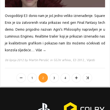
Ovogodišnji E3 donio nam je još jedno veliko iznenađenje. Square
Enix je iza zatvorenih vrata prikazao next gen Final Fantasy tech
demo. Demo prigodno nazvan Agni’s Philosophy napravljen je u
Luminous Engineu. Realtime trailer koji je prikazan iznenadio nas
je kvalitetnom grafikom i pokazao nam što možemo očekivati od
konzola sljedeće…
Više →
06 lipnja 2012 by
Martin Perušić
in
GG.hr arhiva
,
E3 2012
,
Vijesti
1
2
3
4