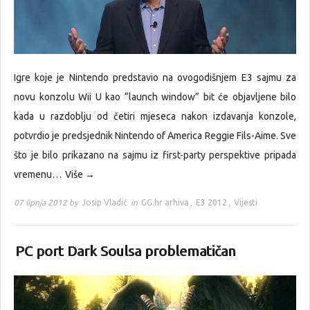
Igre koje je Nintendo predstavio na ovogodišnjem E3 sajmu za
novu konzolu Wii U kao “launch window” bit će objavljene bilo
kada u razdoblju od četiri mjeseca nakon izdavanja konzole,
potvrdio je predsjednik Nintendo of America Reggie Fils-Aime. Sve
što je bilo prikazano na sajmu iz first-party perspektive pripada
vremenu…
Više →
07 lipnja 2012 by
Josip Vladić
in
GG.hr arhiva
,
E3 2012
,
Vijesti
PC port Dark Soulsa problematičan