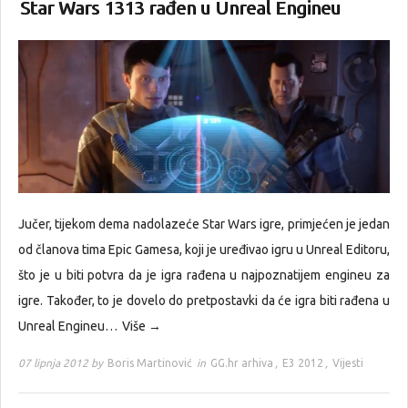
Star Wars 1313 rađen u Unreal Engineu
Jučer, tijekom dema nadolazeće Star Wars igre, primjećen je jedan
od članova tima Epic Gamesa, koji je uređivao igru u Unreal Editoru,
što je u biti potvra da je igra rađena u najpoznatijem engineu za
igre. Također, to je dovelo do pretpostavki da će igra biti rađena u
Unreal Engineu…
Više →
07 lipnja 2012 by
Boris Martinović
in
GG.hr arhiva
,
E3 2012
,
Vijesti