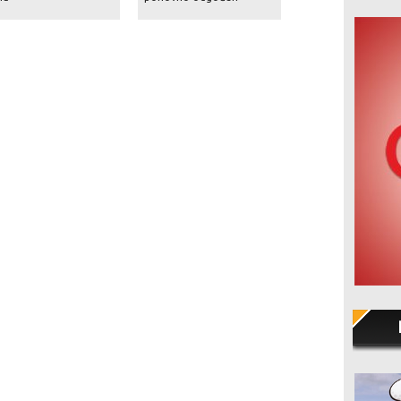
700 milijuna dolara
val masovnih otpu