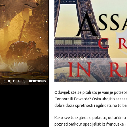
Oduvijek ste se pitali što je vam je potre
Connora ili Edwarda? Osim ubojitih assassi
dobra doza spretnosti i agilnosti, no to baš
Kako sve to izgleda u pokretu, odlučili su
poznati parkour specijalisti iz francuske F