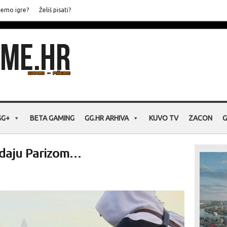
jemo igre?
Želiš pisati?
GG+
BETA GAMING
GG.HR ARHIVA
KUVO TV
ZACON
G
ladaju Parizom…