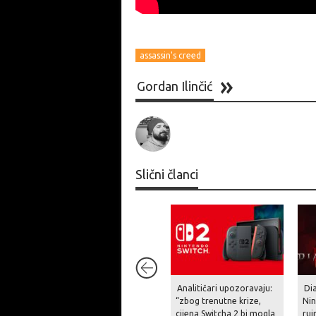
assassin's creed
Gordan Ilinčić
Slični članci
Analitičari upozoravaju:
Dia
“zbog trenutne krize,
Nin
cijena Switcha 2 bi mogla
ruj