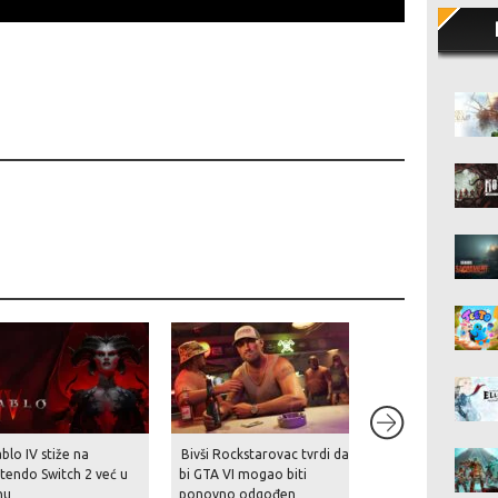
blo IV stiže na
Bivši Rockstarovac tvrdi da
Nakon povijesnog
tendo Switch 2 već u
bi GTA VI mogao biti
preuzimanja stiže 
nu
ponovno odgođen
tuš – EA planira r