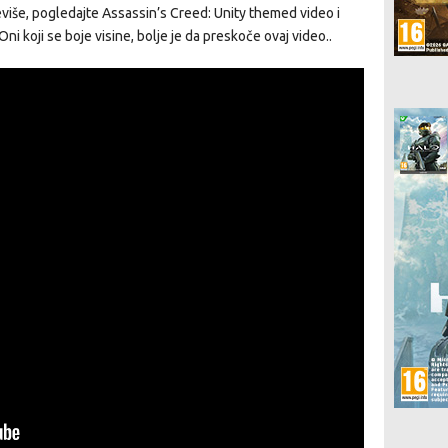
iše, pogledajte Assassin’s Creed: Unity themed video i
Oni koji se boje visine, bolje je da preskoče ovaj video..