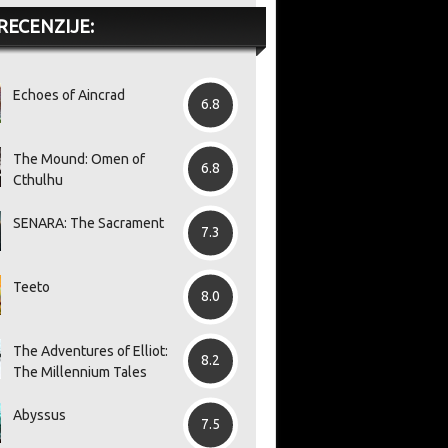
RECENZIJE:
Echoes of Aincrad
6.8
The Mound: Omen of
6.8
Cthulhu
SENARA: The Sacrament
7.3
Teeto
8.0
The Adventures of Elliot:
8.2
The Millennium Tales
Mračni akcijski RPG
Stigao je novi veliki patch
Sa
Abyssus
7.5
hladan
Crimson Moon dobio je
za Assassin’s Creed Black
pr
ezove od
datum izlaska, u prodaji će
Flag Resynced, donosi
im