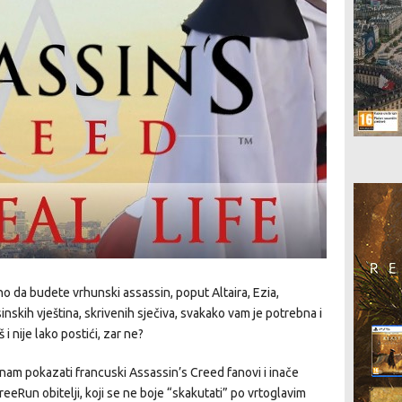
bno da budete vrhunski assassin, poput Altaira, Ezia,
nskih vještina, skrivenih sječiva, svakako vam je potrebna i
 i nije lako postići, zar ne?
 nam pokazati francuski Assassin’s Creed fanovi i inače
reeRun obitelji, koji se ne boje “skakutati” po vrtoglavim