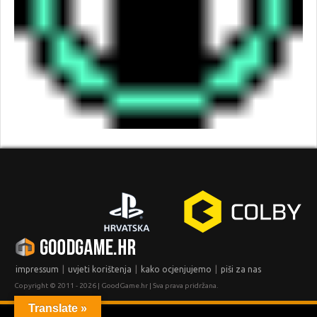
|
|
|
impressum
uvjeti korištenja
kako ocjenjujemo
piši za nas
Copyright © 2011 - 2026 | GoodGame.hr | Sva prava pridržana.
Translate »