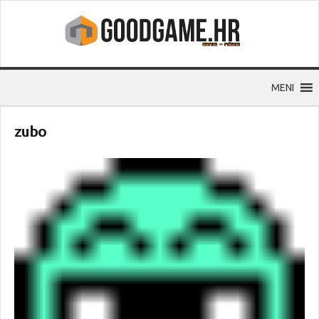
MENI
zubo