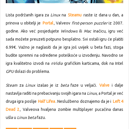
Lista podržanih igara za
Linux
na
Steamu
raste iz dana u dan, a
prinova u obitelji je
Portal
, Valveov
first-person puzzler
iz 2007.
godine. Ako već posjedujete
Windows
ili
Mac
inačicu, igru već
sada možete preuzeti potpuno besplatno. Svi ostali igru će platiti
6.99€. Važno je naglasiti da je igra još uvijek u beta fazi, stoga
budite spremni na određene poteškoće u izvođenju. Navodno se
igra kvalitetno izvodi na
nVidia
grafičkim karticama, dok na Intel
GPU
dolazi do problema.
Steam
za
Linux
izašao je iz
beta
faze u veljači.
Valve
i dalje
nastavlja raditi na prebacivanju svojih igara na
Linux
, a Portal je već
druga igra poslije
Half Lifea
. Neslužbeno doznajemo da je i
Left 4
Dead 2
, Valveova hvaljena zombie multiplayer pucačina danas
ušla u
Linux beta
fazu.