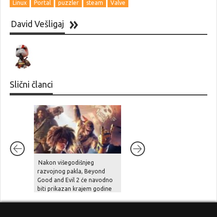
Linux
Portal
puzzler
steam
Valve
David Vešligaj
Slični članci
Nakon višegodišnjeg
Unutarnji problemi i
razvojnog pakla, Beyond
preopterećenje usporili su
Good and Evil 2 će navodno
Halo Studios, Halo 2 Remake
biti prikazan krajem godine
je pod znakom pitanja