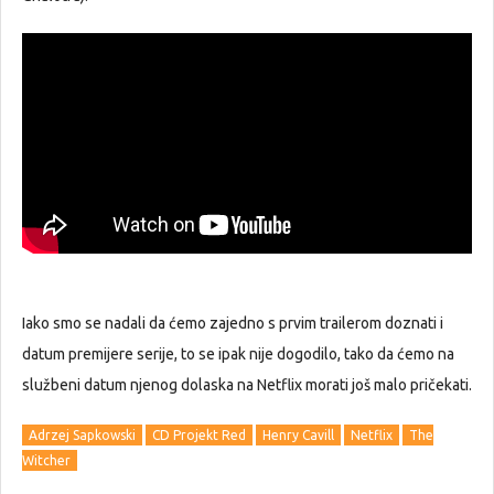
Iako smo se nadali da ćemo zajedno s prvim trailerom doznati i
datum premijere serije, to se ipak nije dogodilo, tako da ćemo na
službeni datum njenog dolaska na Netflix morati još malo pričekati.
Adrzej Sapkowski
CD Projekt Red
Henry Cavill
Netflix
The
Witcher