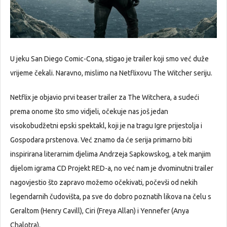
U jeku San Diego Comic-Cona, stigao je trailer koji smo već duže
vrijeme čekali. Naravno, mislimo na Netflixovu The Witcher seriju.
Netflix je objavio prvi teaser trailer za The Witchera, a sudeći
prema onome što smo vidjeli, očekuje nas još jedan
visokobudžetni epski spektakl, koji je na tragu Igre prijestolja i
Gospodara prstenova. Već znamo da će serija primarno biti
inspirirana literarnim djelima Andrzeja Sapkowskog, a tek manjim
dijelom igrama CD Projekt RED-a, no već nam je dvominutni trailer
nagovjestio što zapravo možemo očekivati, počevši od nekih
legendarnih čudovišta, pa sve do dobro poznatih likova na čelu s
Geraltom (Henry Cavill), Ciri (Freya Allan) i Yennefer (Anya
Chalotra).