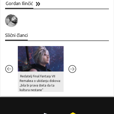
Gordan Ilinčić
Slični članci
Redatelj Final Fantasy VII
Postavljanjem upozorenja o
Remakea o ukidanju diskova:
ukidanju fizičkih medija na
„bila bi prava šteta da ta
kutijama PlayStation 5
kultura nestane“
konzola, Sony priprema igrač
za nadolazeću digitalnu
budućnost