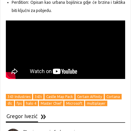
Perdition: Opisan kao urbana bojišnica gdje će brzina i taktika
biti ključni za pobjedu.
343 Industries
343i
Castle Map Pack
Certain Affinity
Cortana
dlc
fps
halo 4
Master Chief
Microsoft
multiplayer
Gregor Ivezić