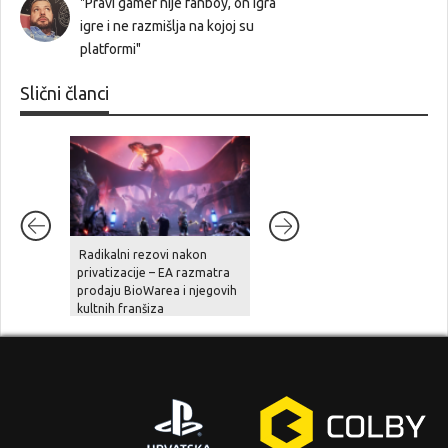
"Pravi gamer nije fanboy, on igra
igre i ne razmišlja na kojoj su
platformi"
Slični članci
Radikalni rezovi nakon
Ghost Recon Wildlands je
privatizacije – EA razmatra
stigao na aktualne platforme,
prodaju BioWarea i njegovih
zajedno sa besplatnom
kultnih franšiza
nadogradnjom, novom pričo
i naprednim opcijama