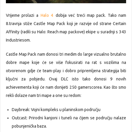
Vrijeme prolazi a
Halo 4
dobija već treći map pack. Tako nam
8.travnja stiže Castle Map Pack koji je razvije od strane Certain
Affinity (radili su Halo: Reach map packove) ekipe u suradnji s 343
Industriesom.
Castle Map Pack nam donosi tri medim do large vizualno brutalno
dobre mape koje će se više fokusirati na rat s vozilima na
otvorenom gdje će team-play i dobro pripremljena strategija biti
ključni za pobjedu. Ovaj DLC isto tako donosi 9 novih
achievementa koji će nam donijeti 250 gamerscorea. Kao što smo
rekli dolaze nam tri mape a one su redom:
Daybreak: Vojni kompleks u planinskom području
Outcast: Prirodni kanjoni i tuneli na čijem se području nalaze
pobunjenička baza.