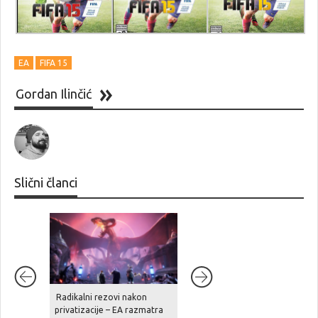
EA
FIFA 15
Gordan Ilinčić
Slični članci
Radikalni rezovi nakon
Ghost Recon Wildlands je
privatizacije – EA razmatra
stigao na aktualne platforme,