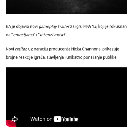
EA je objavio novi
gameplay trailer
za igru
FIFA 15
, koji je fokusiran
na “
emocijama
” i “
intenzivnosti
“.
Novi
trailer
, uz naraciju producenta Nicka Channona, prikazuje
brojne reakcije igrača, slavljenja i unikatno ponašanje publike.