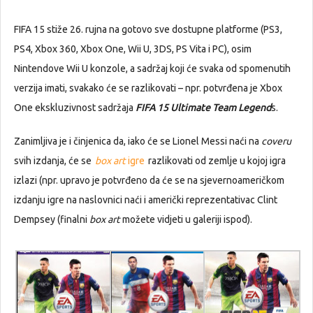
FIFA 15 stiže 26. rujna na gotovo sve dostupne platforme (PS3,
PS4, Xbox 360, Xbox One, Wii U, 3DS, PS Vita i PC), osim
Nintendove Wii U konzole, a sadržaj koji će svaka od spomenutih
verzija imati, svakako će se razlikovati – npr. potvrđena je Xbox
One ekskluzivnost sadržaja
FIFA 15 Ultimate Team Legend
s.
Zanimljiva je i činjenica da, iako će se Lionel Messi naći na
coveru
svih izdanja, će se
box art
igre
razlikovati od zemlje u kojoj igra
izlazi (npr. upravo je potvrđeno da će se na sjevernoameričkom
izdanju igre na naslovnici naći i američki reprezentativac Clint
Dempsey (finalni
box art
možete vidjeti u galeriji ispod).