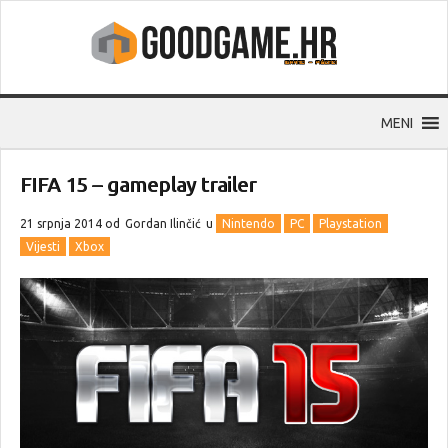
MENI
FIFA 15 – gameplay trailer
21 srpnja 2014 od
Gordan Ilinčić
u
Nintendo
PC
Playstation
Vijesti
Xbox