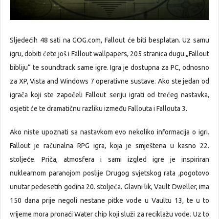
Sljedećih 48 sati na GOG.com, Fallout će biti besplatan. Uz samu
igru, dobiti ćete još i Fallout wallpapers, 205 stranica dugu „Fallout
bibliju“ te soundtrack same igre. Igra je dostupna za PC, odnosno
za XP, Vista and Windows 7 operativne sustave. Ako ste jedan od
igrača koji ste započeli Fallout seriju igrati od trećeg nastavka,
osjetit će te dramatičnu razliku između Fallouta i Fallouta 3.
Ako niste upoznati sa nastavkom evo nekoliko informacija o igri.
Fallout je računalna RPG igra, koja je smještena u kasno 22.
stoljeće. Priča, atmosfera i sami izgled igre je inspiriran
nuklearnom paranojom poslije Drugog svjetskog rata ,pogotovo
unutar pedesetih godina 20. stoljeća. Glavni lik, Vault Dweller, ima
150 dana prije negoli nestane pitke vode u Vaultu 13, te u to
vrijeme mora pronaći Water chip koji služi za reciklažu vode. Uz to