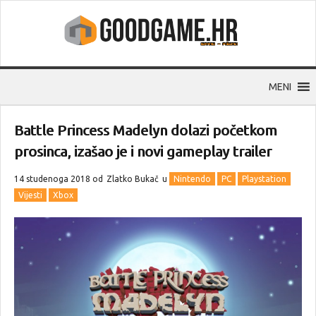
MENI
Battle Princess Madelyn dolazi početkom
prosinca, izašao je i novi gameplay trailer
14 studenoga 2018 od
Zlatko Bukač
u
Nintendo
PC
Playstation
Vijesti
Xbox