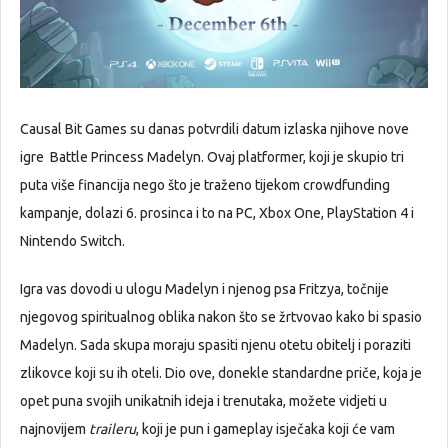
Causal Bit Games su danas potvrdili datum izlaska njihove nove
igre Battle Princess Madelyn. Ovaj platformer, koji je skupio tri
puta više financija nego što je traženo tijekom crowdfunding
kampanje, dolazi 6. prosinca i to na PC, Xbox One, PlayStation 4 i
Nintendo Switch.
Igra vas dovodi u ulogu Madelyn i njenog psa Fritzya, točnije
njegovog spiritualnog oblika nakon što se žrtvovao kako bi spasio
Madelyn. Sada skupa moraju spasiti njenu otetu obitelj i poraziti
zlikovce koji su ih oteli. Dio ove, donekle standardne priče, koja je
opet puna svojih unikatnih ideja i trenutaka, možete vidjeti u
najnovijem
traileru
, koji je pun i gameplay isječaka koji će vam