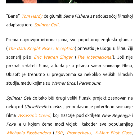
“Bane”
Tom Hardy
će glumiti
Sama Fishera
u nadolazećoj filmskoj
adaptaciji igre
Splinter Cell
.
Prema najnovijim informacijama, sve popularniji engleski glumac
(
The Dark Knight Rises
,
Inception
) prihvatio je ulogu u filmu čiji
scenarij piše
Eric Warren Singer
(
The International
). Još nije
poznat redatelj filma, a kada je u pitanju samo snimanje filma,
Ubisoft je trenutno u pregovorima sa nekoliko velikih filmskih
studija, među kojima su
Warner Bros.
i
Paramount
.
Splinter Cell
će tako biti drugi veliki filmski projekt zasnovan na
nekoj od
Ubisoftovih
franšiza, jer nedavno je potvrđeno snimanje
filma
Assassin’s Creed
, koji nastaje pod okriljem
New
Regenyja
i
Foxa
, a u kojem ćemo moći vidjeti također sve popularnijeg
Michaela Fassbendera
(
300
,
Prometheus
,
X-Men: First Class
,