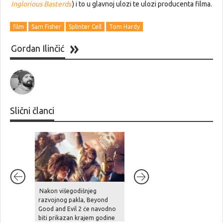
Inglorious Basterds
) i to u glavnoj ulozi te ulozi producenta filma.
film
Sam Fisher
Splinter Cell
Tom Hardy
Gordan Ilinčić
Slični članci
Nakon višegodišnjeg
Unutarnji problemi i
razvojnog pakla, Beyond
preopterećenje usporili su
Good and Evil 2 će navodno
Halo Studios, Halo 2 Remake
biti prikazan krajem godine
je pod znakom pitanja