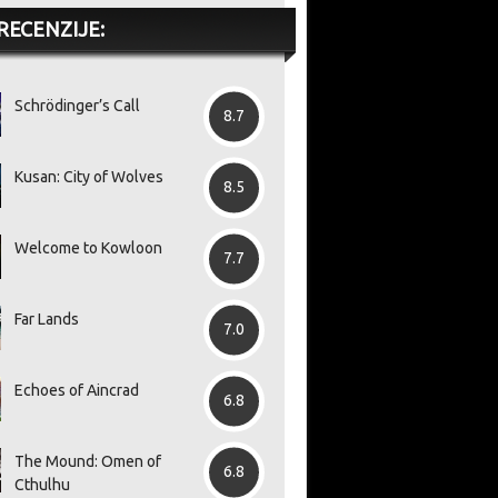
RECENZIJE:
Schrödinger’s Call
8.7
Kusan: City of Wolves
8.5
Welcome to Kowloon
7.7
Far Lands
7.0
Echoes of Aincrad
6.8
The Mound: Omen of
6.8
Cthulhu