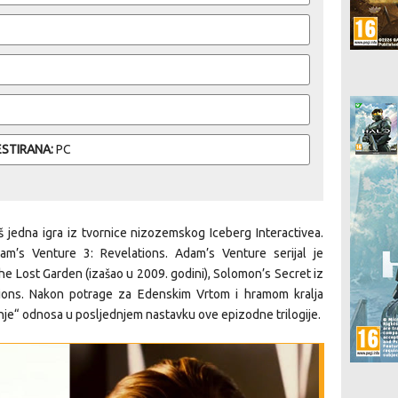
ESTIRANA:
PC
š jedna igra iz tvornice nizozemskog Iceberg Interactivea.
am’s Venture 3: Revelations. Adam’s Venture serijal je
the Lost Garden (izašao u 2009. godini), Solomon’s Secret iz
ations. Nakon potrage za Edenskim Vrtom i hramom kralja
nje“ odnosa u posljednjem nastavku ove epizodne trilogije.