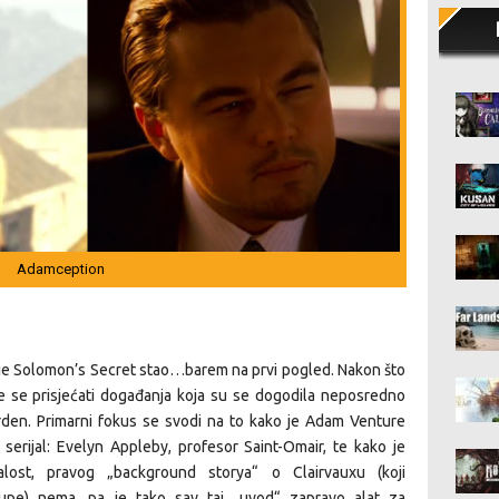
Adamception
e je Solomon’s Secret stao…barem na prvi pogled. Nakon što
e se prisjećati događanja koja su se dogodila neposredno
arden. Primarni fokus se svodi na to kako je Adam Venture
 serijal: Evelyn Appleby, profesor Saint-Omair, te kako je
alost, pravog „background storya“ o Clairvauxu (koji
rupe) nema, pa je tako sav taj „uvod“ zapravo alat za