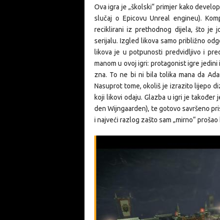
Ova igra je „školski“ primjer kako develo
slučaj o Epicovu Unreal engineu). Komp
reciklirani iz prethodnog dijela, što je
serijalu. Izgled likova samo približno o
likova je u potpunosti predvidljivo i pr
manom u ovoj igri: protagonist igre jedini
zna. To ne bi ni bila tolika mana da Ada
Nasuprot tome, okoliš je izrazito lijepo d
koji likovi odaju. Glazba u igri je takođe
den Wijngaarden), te gotovo savršeno pris
i najveći razlog zašto sam „mirno“ prošao k