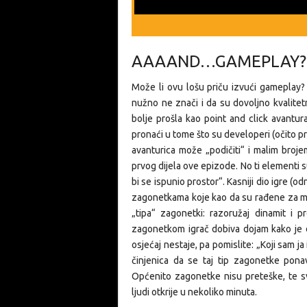
AAAAND…GAMEPLAY?
Može li ovu lošu priču izvući gameplay? 
nužno ne znači i da su dovoljno kvalitet
bolje prošla kao point and click avantu
pronaći u tome što su developeri (očito pre
avanturica može „podičiti“ i malim broje
prvog dijela ove epizode. No ti elementi s
bi se ispunio prostor“. Kasniji dio igre (
zagonetkama koje kao da su rađene za mal
„tipa“ zagonetki: razoružaj dinamit i p
zagonetkom igrač dobiva dojam kako je d
osjećaj nestaje, pa pomislite: „Koji sam j
činjenica da se taj tip zagonetke pon
Općenito zagonetke nisu preteške, te sv
ljudi otkrije u nekoliko minuta.