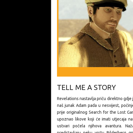
TELL ME A STORY
Revelations nastavlja priču direktno gdj
naš junak Adam pada u nesvijest, počinj
prije originalnog Search for the Lost G
upoznao likove koji će imati utjecaja na
ustvari počela njihova avantura. Naž
predstavljaju neku vrstu Bilderberg g