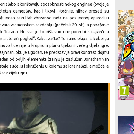
peri slabo iskorištavaju sposobnosti nekog enginea (ovdje je
letan gameplay, kao i likovi (točnije, njihov preset) su
 još jedan rezultat zbrzanog rada na posljednoj epizodi u
dgovara vremenskom razdoblju (početak 20. st.), a ponašanje
edefinirano. No sve je to ništavno u usporedbi s najvećom
 ima „teleći pogled“. Kako, zašto? To samo ekipa iz Iceberga
movo lice nije u krupnom planu tijekom većeg dijela igre.
izajniran, oku je ugodan, te predstavlja pravi kontrast dojmu
r jedan od boljih elemenata (za nju je zaslužan Jonathan van
taje sučelju i okruženju u kojemu se igra nalazi, a možda je
roz cijelu igru.