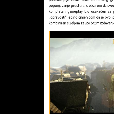
popunjavanje prostora, s obzirom da sveu
kompletan gameplay bio osakaćen za po
„opravdati“ jedino činjenicom da je ovo i
kombiniran s željom za što bržim izdava