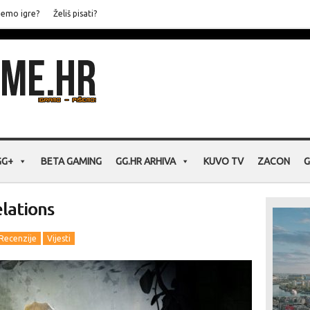
jemo igre?
Želiš pisati?
GG+
BETA GAMING
GG.HR ARHIVA
KUVO TV
ZACON
G
lations
Recenzije
Vijesti