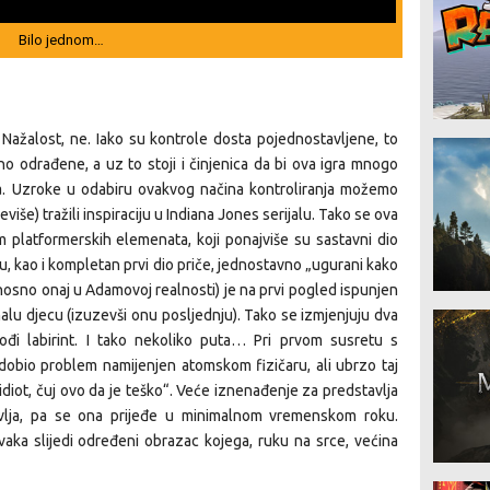
Bilo jednom…
Nažalost, ne. Iako su kontrole dosta pojednostavljene, to
no odrađene, a uz to stoji i činjenica da bi ova igra mnogo
ra. Uzroke u odabiru ovakvog načina kontroliranja možemo
više) tražili inspiraciju u Indiana Jones serijalu. Tako se ova
m platformerskih elemenata, koji ponajviše su sastavni dio
u, kao i kompletan prvi dio priče, jednostavno „ugurani kako
odnosno onaj u Adamovoj realnosti) je na prvi pogled ispunjen
u djecu (izuzevši onu posljednju). Tako se izmjenjuju dva
rođi labirint. I tako nekoliko puta… Pri prvom susretu s
obio problem namijenjen atomskom fizičaru, ali ubrzo taj
a idiot, čuj ovo da je teško“. Veće iznenađenje za predstavlja
avlja, pa se ona prijeđe u minimalnom vremenskom roku.
aka slijedi određeni obrazac kojega, ruku na srce, većina