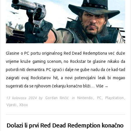
Glasine o PC portu originalnog Red Dead Redemptiona već duže
vrijeme kruže gaming scenom, no Rockstar te glasine nikako da
potvrdi niti demantira. PC igrači i dalje ne gube nadu da će kad-tad
zaigrati ovaj Rockstarov hit, a novi potencijalni leak bi mogao
sugerirati da se njihovom čekanju konačno bliži…
Više →
13 kolovoza 2024 by
Gordan Ilinčić
in
Nintendo
,
PC
,
Playstation
,
Vijesti
,
Xbox
Dolazi li prvi Red Dead Redemption konačno