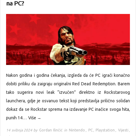
na PC?
Nakon godina i godina čekanja, izgleda da će PC igrači konačno
dobiti priliku da zaigraju originalni Red Dead Redemption. Barem
tako sugerira novi leak “izvučen” direktno iz Rockstarovog
launchera, gdje je osvanuo tekst koji predstavlja prilično solidan
dokaz da se Rockstar sprema na izdavanje PC inačice svoga hita,
punih 14…
Više →
14 svibnja 2024 by
Gordan Ilinčić
in
Nintendo
,
PC
,
Playstation
,
Vijesti
,