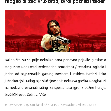
mogao bi izaći vrlo brzo, tvrdi poznati insider
Nakon što su se prije nekoliko dana ponovno pojavile glasine o
mogućem Red Dead Redemption remasteru / remakeu, oglasio i
jedan od najpoznatijih gaming novinara i insidera tvrdeći kako
južnokorejski rating nije slučajnost niti nekakva greška. Reagirajući
na nedavno osvanuli rating za spomenutu igru iz Južne Koreje,
bivši IGN-ovac Colin…
Više →
02 srpnja 2023 by
Gordan Ilinčić
in
PC
,
Playstation
,
Vijesti
,
Xbox