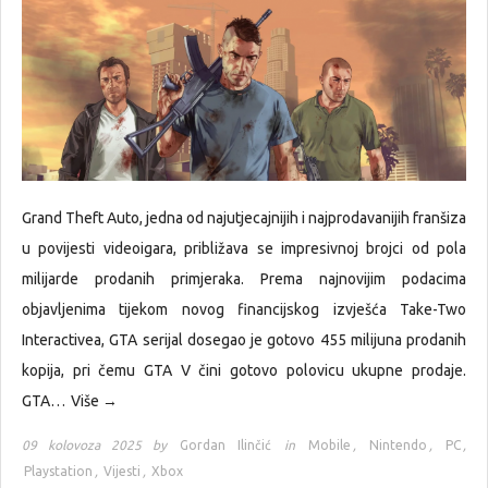
Grand Theft Auto, jedna od najutjecajnijih i najprodavanijih franšiza
u povijesti videoigara, približava se impresivnoj brojci od pola
milijarde prodanih primjeraka. Prema najnovijim podacima
objavljenima tijekom novog financijskog izvješća Take-Two
Interactivea, GTA serijal dosegao je gotovo 455 milijuna prodanih
kopija, pri čemu GTA V čini gotovo polovicu ukupne prodaje.
GTA…
Više →
09 kolovoza 2025 by
Gordan Ilinčić
in
Mobile
,
Nintendo
,
PC
,
Playstation
,
Vijesti
,
Xbox