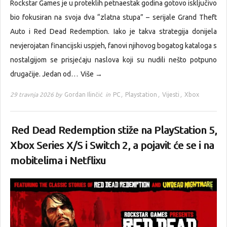
Rockstar Games je u proteklih petnaestak godina gotovo isključivo
bio fokusiran na svoja dva “zlatna stupa” – serijale Grand Theft
Auto i Red Dead Redemption. Iako je takva strategija donijela
nevjerojatan financijski uspjeh, fanovi njihovog bogatog kataloga s
nostalgijom se prisjećaju naslova koji su nudili nešto potpuno
drugačije. Jedan od…
Više →
29 travnja 2026 by
Gordan Ilinčić
in
PC
,
Playstation
,
Vijesti
,
Xbox
Red Dead Redemption stiže na PlayStation 5,
Xbox Series X/S i Switch 2, a pojavit će se i na
mobitelima i Netflixu