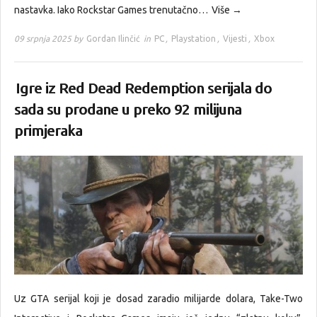
nastavka. Iako Rockstar Games trenutačno…
Više →
09 srpnja 2025 by
Gordan Ilinčić
in
PC
,
Playstation
,
Vijesti
,
Xbox
Igre iz Red Dead Redemption serijala do
sada su prodane u preko 92 milijuna
primjeraka
Uz GTA serijal koji je dosad zaradio milijarde dolara, Take-Two