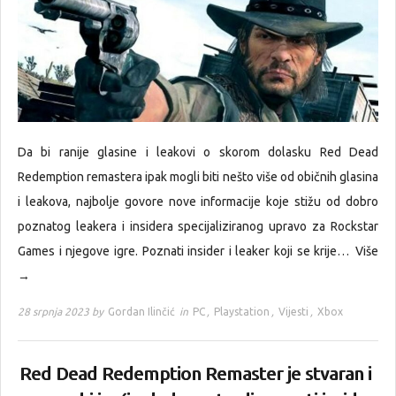
Da bi ranije glasine i leakovi o skorom dolasku Red Dead
Redemption remastera ipak mogli biti nešto više od običnih glasina
i leakova, najbolje govore nove informacije koje stižu od dobro
poznatog leakera i insidera specijaliziranog upravo za Rockstar
Games i njegove igre. Poznati insider i leaker koji se krije…
Više
→
28 srpnja 2023 by
Gordan Ilinčić
in
PC
,
Playstation
,
Vijesti
,
Xbox
Red Dead Redemption Remaster je stvaran i