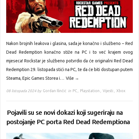
Nakon brojnih leakova i glasina, sada je konačno i službeno – Red
Dead Redemption konačno stiže na PC i to već krajem ovog
mjeseca! Rockstar je službeno potvrdio da će originalni Red Dead
Redemption 29. listopada stići na PC, te da će biti dostupan putem
Steama, Epic Games Storea i…
Više →
08 listopada 2024 by
Gordan Ilinčić
in
PC
,
Playstation
,
Vijesti
,
Xbox
Pojavili su se novi dokazi koji sugeriraju na
postojanje PC porta Red Dead Redemptiona