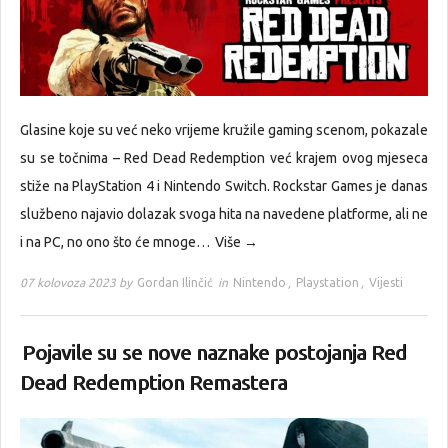
Glasine koje su već neko vrijeme kružile gaming scenom, pokazale
su se točnima – Red Dead Redemption već krajem ovog mjeseca
stiže na PlayStation 4 i Nintendo Switch. Rockstar Games je danas
službeno najavio dolazak svoga hita na navedene platforme, ali ne
i na PC, no ono što će mnoge…
Više →
07 kolovoza 2023 by
Gordan Ilinčić
in
Nintendo
,
Playstation
,
Vijesti
Pojavile su se nove naznake postojanja Red
Dead Redemption Remastera