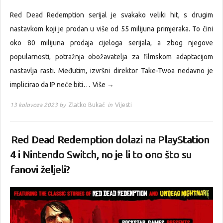
Red Dead Redemption serijal je svakako veliki hit, s drugim
nastavkom koji je prodan u više od 55 milijuna primjeraka. To čini
oko 80 milijuna prodaja cijeloga serijala, a zbog njegove
popularnosti, potražnja obožavatelja za filmskom adaptacijom
nastavlja rasti. Međutim, izvršni direktor Take-Twoa nedavno je
implicirao da IP neće biti…
Više →
13 kolovoza 2023 by
Zlatko Bukač
in
Vijesti
Red Dead Redemption dolazi na PlayStation
4 i Nintendo Switch, no je li to ono što su
fanovi željeli?