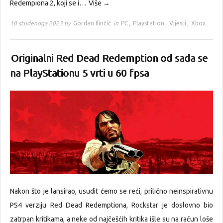
Redempiona 2, koji se i…
Više →
10 studenoga 2023 by
Gordan Ilinčić
in
PC
,
Playstation
,
Vijesti
,
Xbox
Originalni Red Dead Redemption od sada se
na PlayStationu 5 vrti u 60 fpsa
Nakon što je lansirao, usudit ćemo se reći, prilično neinspirativnu
PS4 verziju Red Dead Redemptiona, Rockstar je doslovno bio
zatrpan kritikama, a neke od najčešćih kritika išle su na račun loše