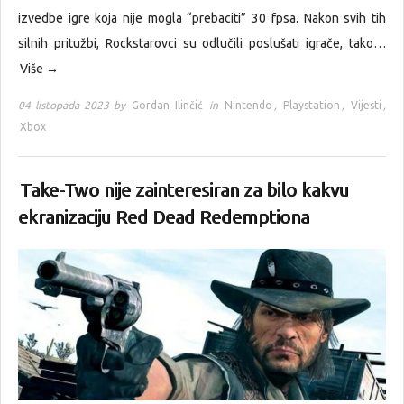
izvedbe igre koja nije mogla “prebaciti” 30 fpsa. Nakon svih tih
silnih pritužbi, Rockstarovci su odlučili poslušati igrače, tako…
Više →
04 listopada 2023 by
Gordan Ilinčić
in
Nintendo
,
Playstation
,
Vijesti
,
Xbox
Take-Two nije zainteresiran za bilo kakvu
ekranizaciju Red Dead Redemptiona