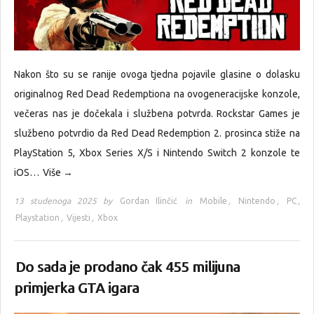
Nakon što su se ranije ovoga tjedna pojavile glasine o dolasku
originalnog Red Dead Redemptiona na ovogeneracijske konzole,
večeras nas je dočekala i službena potvrda. Rockstar Games je
službeno potvrdio da Red Dead Redemption 2. prosinca stiže na
PlayStation 5, Xbox Series X/S i Nintendo Switch 2 konzole te
iOS…
Više →
13 studenoga 2025 by
Gordan Ilinčić
in
Mobile
,
Nintendo
,
PC
,
Playstation
,
Vijesti
,
Xbox
Do sada je prodano čak 455 milijuna
primjerka GTA igara