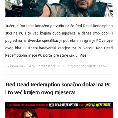
Jučer je Rockstar konačno potvrdio da će Red Dead Redemption
stići na PC i to već krajem ovog mjeseca, a danas smo dobili i
pogled na hardverske specifikacije potrebne za igranje PC verzije
ovog hita. Službeni hardverski zahtjevi za PC verziju Red Dead
Redemptiona, inače PC porta igre stare čak…
Više →
09 listopada 2024 by
Gordan Ilinčić
in
PC
,
Playstation
,
Vijesti
,
Xbox
Red Dead Redemption konačno dolazi na PC
i to već krajem ovog mjeseca!