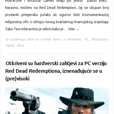
Interactive i Rockstar Games imaju još jednu “zlatnu koku”.
Naravno, mislimo na Red Dead Redemption, čiji se ukupan broj
prodanih primjeraka polako ali sigurno bliži troznamenkastoj
milijunskoj cifri. U sklopu novog kvartalnog financijskog izvještaja,
Take-Two Interactive je otkrio kako je…
Više →
06 studenoga 2024 by
Gordan Ilinčić
in
Nintendo
,
PC
,
Playstation
,
Vijesti
,
Xbox
Otkriveni su hardverski zahtjevi za PC verziju
Red Dead Redemptiona, iznenađujuće se u
(pre)visoki