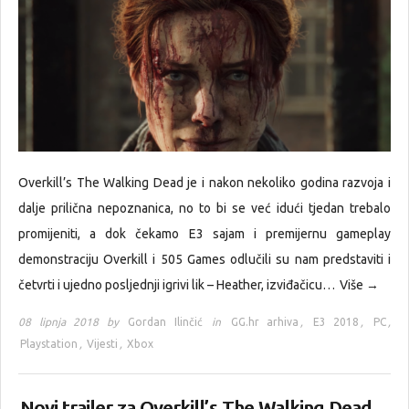
Overkill’s The Walking Dead je i nakon nekoliko godina razvoja i
dalje prilična nepoznanica, no to bi se već idući tjedan trebalo
promijeniti, a dok čekamo E3 sajam i premijernu gameplay
demonstraciju Overkill i 505 Games odlučili su nam predstaviti i
četvrti i ujedno posljednji igrivi lik – Heather, izviđačicu…
Više →
08 lipnja 2018 by
Gordan Ilinčić
in
GG.hr arhiva
,
E3 2018
,
PC
,
Playstation
,
Vijesti
,
Xbox
Novi trailer za Overkill’s The Walking Dead