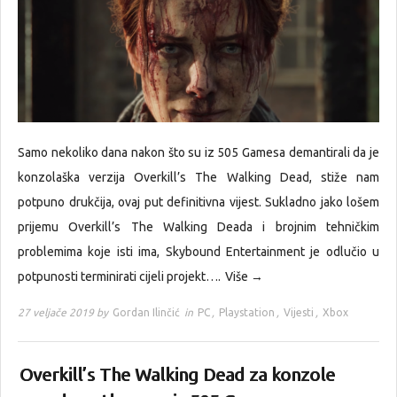
Samo nekoliko dana nakon što su iz 505 Gamesa demantirali da je
konzolaška verzija Overkill’s The Walking Dead, stiže nam
potpuno drukčija, ovaj put definitivna vijest. Sukladno jako lošem
prijemu Overkill’s The Walking Deada i brojnim tehničkim
problemima koje isti ima, Skybound Entertainment je odlučio u
potpunosti terminirati cijeli projekt….
Više →
27 veljače 2019 by
Gordan Ilinčić
in
PC
,
Playstation
,
Vijesti
,
Xbox
Overkill’s The Walking Dead za konzole