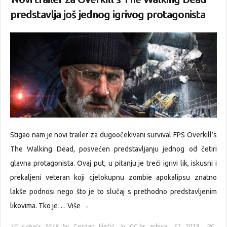
predstavlja još jednog igrivog protagonista
Stigao nam je novi trailer za dugoočekivani survival FPS Overkill’s
The Walking Dead, posvećen predstavljanju jednog od četiri
glavna protagonista. Ovaj put, u pitanju je treći igrivi lik, iskusni i
prekaljeni veteran koji cjelokupnu zombie apokalipsu znatno
lakše podnosi nego što je to slučaj s prethodno predstavljenim
likovima. Tko je…
Više →
10 svibnja 2018 by
Gordan Ilinčić
in
GG.hr arhiva
,
E3 2018
,
PC
,