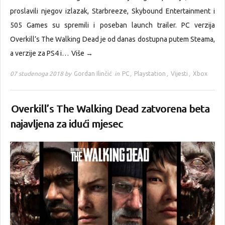
proslavili njegov izlazak, Starbreeze, Skybound Entertainment i
505 Games su spremili i poseban launch trailer. PC verzija
Overkill’s The Walking Dead je od danas dostupna putem Steama,
a verzije za PS4 i…
Više →
07 studenoga 2018 by
Gordan Ilinčić
in
PC
,
Playstation
,
Vijesti
,
Xbox
Overkill’s The Walking Dead zatvorena beta
najavljena za idući mjesec