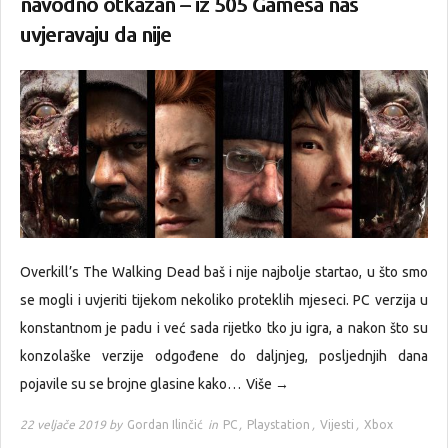
navodno otkazan – iz 505 Gamesa nas
uvjeravaju da nije
Overkill’s The Walking Dead baš i nije najbolje startao, u što smo
se mogli i uvjeriti tijekom nekoliko proteklih mjeseci. PC verzija u
konstantnom je padu i već sada rijetko tko ju igra, a nakon što su
konzolaške verzije odgođene do daljnjeg, posljednjih dana
pojavile su se brojne glasine kako…
Više →
22 veljače 2019 by
Gordan Ilinčić
in
PC
,
Playstation
,
Vijesti
,
Xbox