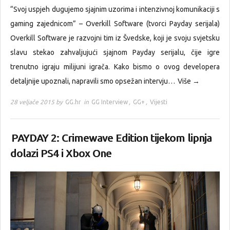
“Svoj uspjeh dugujemo sjajnim uzorima i intenzivnoj komunikaciji s
gaming zajednicom” – Overkill Software (tvorci Payday serijala)
Overkill Software je razvojni tim iz Švedske, koji je svoju svjetsku
slavu stekao zahvaljujući sjajnom Payday serijalu, čije igre
trenutno igraju milijuni igrača. Kako bismo o ovog developera
detaljnije upoznali, napravili smo opsežan intervju…
Više →
28 veljače 2015 by
GG.hr
in
GG Interview
,
GG+
,
Vijesti
PAYDAY 2: Crimewave Edition tijekom lipnja
dolazi PS4 i Xbox One