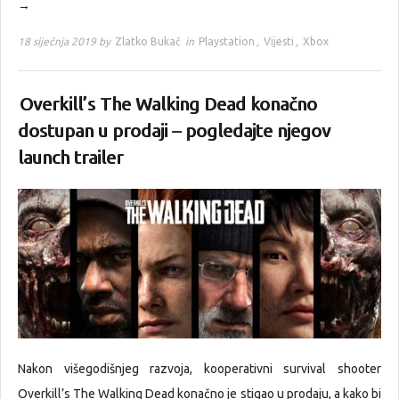
→
18 siječnja 2019 by
Zlatko Bukač
in
Playstation
,
Vijesti
,
Xbox
Overkill’s The Walking Dead konačno
dostupan u prodaji – pogledajte njegov
launch trailer
Nakon višegodišnjeg razvoja, kooperativni survival shooter
Overkill’s The Walking Dead konačno je stigao u prodaju, a kako bi