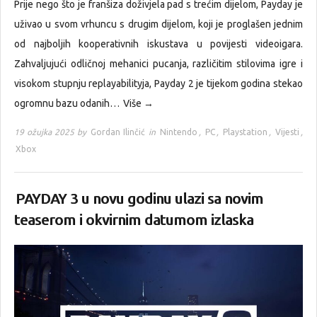
Prije nego što je franšiza doživjela pad s trećim dijelom, Payday je
uživao u svom vrhuncu s drugim dijelom, koji je proglašen jednim
od najboljih kooperativnih iskustava u povijesti videoigara.
Zahvaljujući odličnoj mehanici pucanja, različitim stilovima igre i
visokom stupnju replayabilityja, Payday 2 je tijekom godina stekao
ogromnu bazu odanih…
Više →
19 ožujka 2025 by
Gordan Ilinčić
in
Nintendo
,
PC
,
Playstation
,
Vijesti
,
Xbox
PAYDAY 3 u novu godinu ulazi sa novim
teaserom i okvirnim datumom izlaska