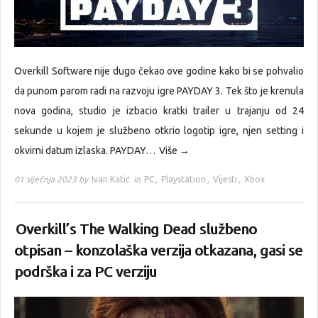
Overkill Software nije dugo čekao ove godine kako bi se pohvalio
da punom parom radi na razvoju igre PAYDAY 3. Tek što je krenula
nova godina, studio je izbacio kratki trailer u trajanju od 24
sekunde u kojem je službeno otkrio logotip igre, njen setting i
okvirni datum izlaska. PAYDAY…
Više →
01 siječnja 2023 by
Ivan Katić
in
PC
,
Playstation
,
Vijesti
,
Xbox
Overkill’s The Walking Dead službeno
otpisan – konzolaška verzija otkazana, gasi se
podrška i za PC verziju