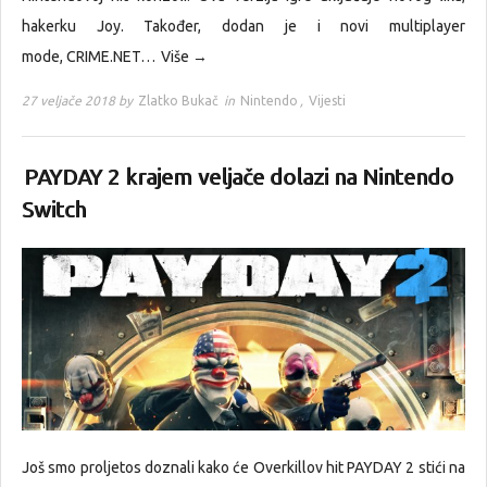
hakerku Joy. Također, dodan je i novi multiplayer
mode, CRIME.NET…
Više →
27 veljače 2018 by
Zlatko Bukač
in
Nintendo
,
Vijesti
PAYDAY 2 krajem veljače dolazi na Nintendo
Switch
Još smo proljetos doznali kako će Overkillov hit PAYDAY 2 stići na