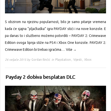
S obzirom na njezinu popularnost, bilo je samo pitanje vremena
kada će sjajna “pljačkaška” igra PAYDAY stići i na nove konzole. E
pa danas to i službeno možemo potvrditi – PAYDAY 2: Crimewave
Edition ovoga lipnja stiže na PS4 i Xbox One konzole. PAYDAY 2:
Crimewave Edition bi trebao igračima…
Više →
26 veljače 2015 by
Gordan Ilinčić
in
Playstation
,
Vijesti
,
Xbox
Payday 2 dobiva besplatan DLC