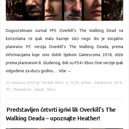
Dugoočekivani surival FPS Overkill’s The Walking Dead na
konzolama će ipak malo kasnije stići nego što je inicijalno
planirano. PC verzija Overkill’s The Walking Deada, prema
informacijama koje smo dobili tijekom Gamescoma 2018, stiže
prema planiranom 8. studenog, dok su PS4 i Xbox One verzije ipak
odgođene za iduću godinu…
Više →
23 kolovoza 2018 by
Gordan Ilinčić
in
GG.hr arhiva
,
Gamescom 2018
,
PC
,
Playstation
,
Vijesti
,
Xbox
Predstavljen četvrti igrivi lik Overkill’s The
Walking Deada – upoznajte Heather!