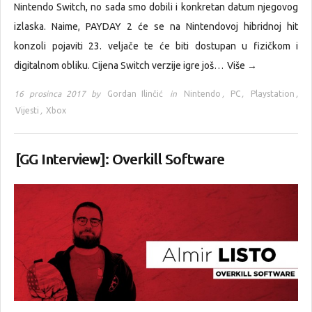
Nintendo Switch, no sada smo dobili i konkretan datum njegovog
izlaska. Naime, PAYDAY 2 će se na Nintendovoj hibridnoj hit
konzoli pojaviti 23. veljače te će biti dostupan u fizičkom i
digitalnom obliku. Cijena Switch verzije igre još…
Više →
16 prosinca 2017 by
Gordan Ilinčić
in
Nintendo
,
PC
,
Playstation
,
Vijesti
,
Xbox
[GG Interview]: Overkill Software