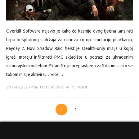
Overkill Software najavio je kako će kasnije ovog tjedna lansirati
hrpu besplatnog sadržaja za njihovu co-op simulaciju pljačkanja,
Payday 2. Novi Shadow Raid heist je stealth-only misija u kojoj
igrači moraju infiltrirati PMC skladište u potrazi za ukradenim
samurajskim odijelom. Skladište je preplavljeno zaštitarima i ako se
tokom misije aktivira…
Više →
28 svibnja 2014 by
Tadej Bolčević
in
PC
,
Vijesti
1
2