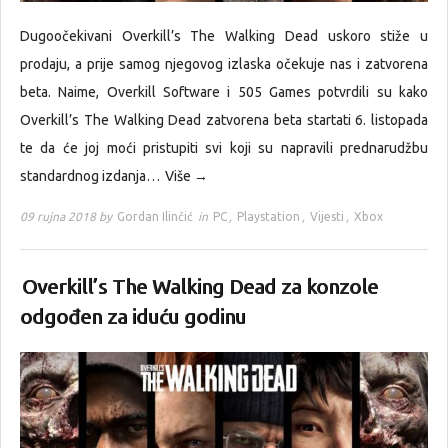
Dugoočekivani Overkill’s The Walking Dead uskoro stiže u
prodaju, a prije samog njegovog izlaska očekuje nas i zatvorena
beta. Naime, Overkill Software i 505 Games potvrdili su kako
Overkill’s The Walking Dead zatvorena beta startati 6. listopada
te da će joj moći pristupiti svi koji su napravili prednarudžbu
standardnog izdanja…
Više →
09 rujna 2018 by
Gordan Ilinčić
in
PC
,
Playstation
,
Vijesti
,
Xbox
Overkill’s The Walking Dead za konzole
odgođen za iduću godinu