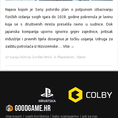
Najava kojom je Sony potvrdio plan o potpunom izbacivanju
fizičkih izdanja svojih igara do 2028. godine pokrenula je lavinu
koja se s društvenih mreža preselila ravno u sudnice. Dok
japanska kompanija uporno ignorira gnjev zajednice, pritisak
industrije i pravnih tijela dosegnuo je točku usijanja. Udruga za
zaštitu potrošača iz Nizozemske…
Više →
07 srpnja 2026 by
Gordan Ilinčić
in
Playstation
,
Vijesti
|
|
|
impressum
uvjeti korištenja
kako ocjenjujemo
piši za nas