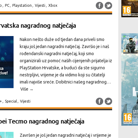
o
,
PC
,
Playstation
,
Vijesti
,
Xbox
rvatska nagradnog natječaja
Nakon nešto duže od tjedan dana priveli smo
kraju još jedan nagradni natječaj. Završio je i naš
rođendanski nagradni natječaj, koji smo
organizirali uz pomoć naših cijenjenih prijatelja iz
PlayStation Hrvatske, a budući da ste sigurno
nestrpljivi, vrijeme je da vidimo koji su čitatelji
imali najviše sreće. Dobitnici našeg nagradnog…
Više →
+
,
Special
,
Vijesti
oei Tecmo nagradnog natječaja
Završen je još jedan nagradni natječaj i vrijeme je