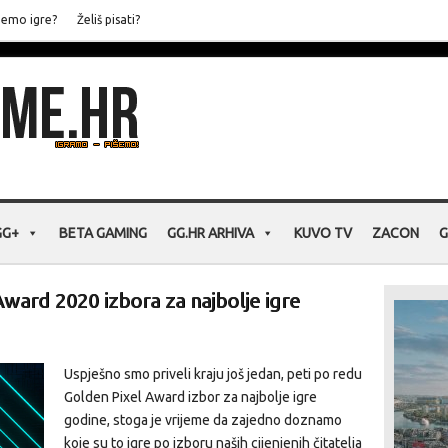
jemo igre?
Želiš pisati?
GG+
BETA GAMING
GG.HR ARHIVA
KUVO TV
ZACON
G
Award 2020 izbora za najbolje igre
Uspješno smo priveli kraju još jedan, peti po redu
Golden Pixel Award izbor za najbolje igre
godine, stoga je vrijeme da zajedno doznamo
koje su to igre po izboru naših cijenjenih čitatelja