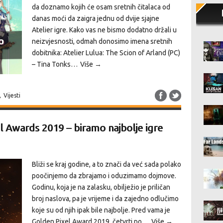
da doznamo kojih će osam sretnih čitalaca od
danas moći da zaigra jednu od dvije sjajne
Atelier igre. Kako vas ne bismo dodatno držali u
neizvjesnosti, odmah donosimo imena sretnih
dobitnika: Atelier Lulua: The Scion of Arland (PC)
– Tina Tonks…
Više →
,
Vijesti
Awards 2019 – biramo najbolje igre
Bliži se kraj godine, a to znači da već sada polako
poočinjemo da zbrajamo i oduzimamo dojmove.
Godinu, koja je na zalasku, obilježio je priličan
broj naslova, pa je vrijeme i da zajedno odlučimo
koje su od njih ipak bile najbolje. Pred vama je
Golden Pixel Award 2019, četvrti po…
Više →