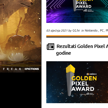
03 siječnja 2021 by
GG.hr
in
Nintendo
,
PC
,
P
Rezultati Golden Pixel 
godine