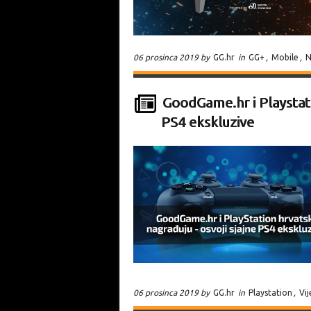
06 prosinca 2019 by
GG.hr
in
GG+
,
Mobile
,
N
GoodGame.hr i Playstati
PS4 ekskluzive
06 prosinca 2019 by
GG.hr
in
Playstation
,
Vij