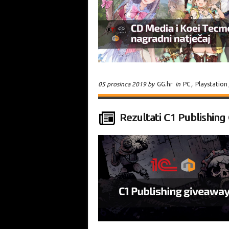
05 prosinca 2019 by
GG.hr
in
PC
,
Playstation
Rezultati C1 Publishing