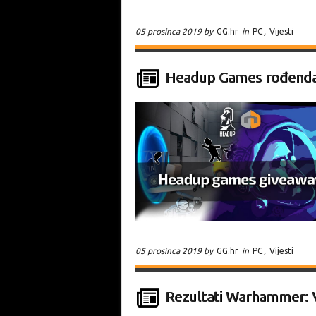
05 prosinca 2019 by
GG.hr
in
PC
,
Vijesti
Headup Games rođenda
05 prosinca 2019 by
GG.hr
in
PC
,
Vijesti
Rezultati Warhammer: V