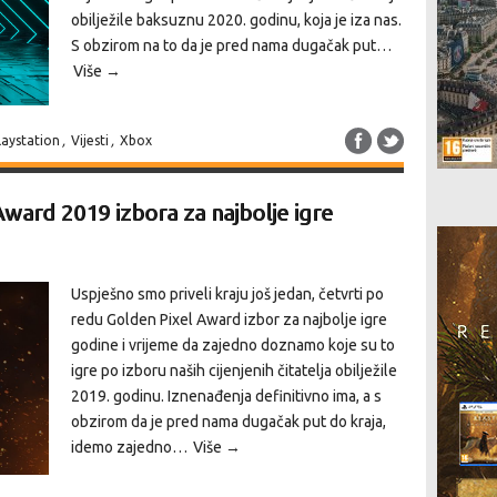
obilježile baksuznu 2020. godinu, koja je iza nas.
S obzirom na to da je pred nama dugačak put…
Više →
laystation
,
Vijesti
,
Xbox
Award 2019 izbora za najbolje igre
Uspješno smo priveli kraju još jedan, četvrti po
redu Golden Pixel Award izbor za najbolje igre
godine i vrijeme da zajedno doznamo koje su to
igre po izboru naših cijenjenih čitatelja obilježile
2019. godinu. Iznenađenja definitivno ima, a s
obzirom da je pred nama dugačak put do kraja,
idemo zajedno…
Više →