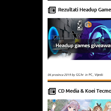
Rezultati Headup Game
06 prosinca 2019 by
GG.hr
in
PC
,
Vijesti
CD Media & Koei Tecmo 