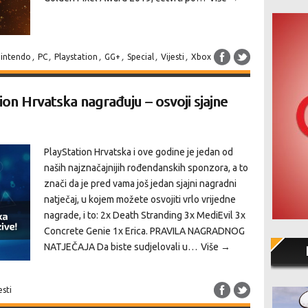
intendo
,
PC
,
Playstation
,
GG+
,
Special
,
Vijesti
,
Xbox
on Hrvatska nagrađuju – osvoji sjajne
PlayStation Hrvatska i ove godine je jedan od
naših najznačajnijih rođendanskih sponzora, a to
znači da je pred vama još jedan sjajni nagradni
natječaj, u kojem možete osvojiti vrlo vrijedne
nagrade, i to: 2x Death Stranding 3x MediEvil 3x
Concrete Genie 1x Erica. PRAVILA NAGRADNOG
NATJEČAJA Da biste sudjelovali u…
Više →
esti