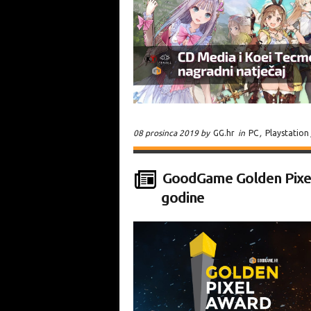
08 prosinca 2019 by
GG.hr
in
PC
,
Playstation
GoodGame Golden Pixel 
godine