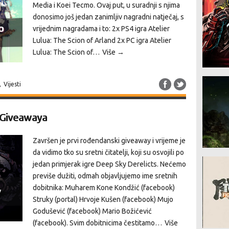
Media i Koei Tecmo. Ovaj put, u suradnji s njima
donosimo još jedan zanimljiv nagradni natječaj, s
vrijednim nagradama i to: 2x PS4 igra Atelier
Lulua: The Scion of Arland 2x PC igra Atelier
Lulua: The Scion of…
Više →
,
Vijesti
 Giveawaya
Završen je prvi rođendanski giveaway i vrijeme je
da vidimo tko su sretni čitatelji, koji su osvojili po
jedan primjerak igre Deep Sky Derelicts. Nećemo
previše dužiti, odmah objavljujemo ime sretnih
dobitnika: Muharem Kone Kondžić (facebook)
Struky (portal) Hrvoje Kušen (facebook) Mujo
Godušević (facebook) Mario Božićević
(facebook). Svim dobitnicima čestitamo…
Više