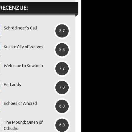
RECENZIJE:
Schrödinger’s Call
8.7
Kusan: City of Wolves
8.5
Welcome to Kowloon
7.7
Far Lands
7.0
Echoes of Aincrad
6.8
The Mound: Omen of
6.8
Cthulhu