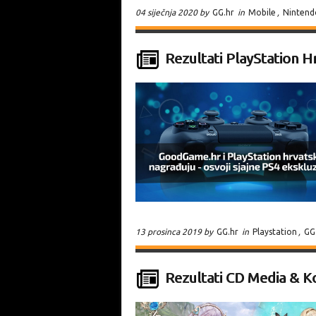
04 siječnja 2020 by
GG.hr
in
Mobile
,
Nintend
Rezultati PlayStation H
13 prosinca 2019 by
GG.hr
in
Playstation
,
GG
Rezultati CD Media & K