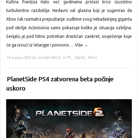
Kultna franšiza Halo već godinama prolazi kroz izuzetno
turbulentno razdoblje. Nedavni val glasina koji je sugerirao da
Xbox čak razmatra prepuštanje sudbine svog nekadašnjeg giganta
pod okrilje Activisiona samo pokazuje koliko je situacija ozbiljna.
Serijalu je pod hitno potreban drastičan zaokret, osvježenje koje
će ga izvući iz letargije i ponovno…
Više →
18 srpnja 2026 by
Gordan Ilinčić
in
PC
,
Vijesti
,
Xbox
PlanetSide PS4 zatvorena beta počinje
uskoro