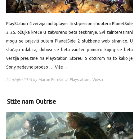
PlayStation 4 verzija multiplayer first-person shootera PlanetSide
2 25. ožujka kreće u zatvoreno beta testiranje. Svi zainteresirani
mogu se prijaviti putem PlanetSide 2 službene web stranice. U
slučaju odabira, dobiva se beta vaučer pomoću kojeg se beta
verzija preuzme na PlayStation Storeu. S obzirom na to kako je
Sony nedavno prodao …
Više →
21 ožujka 2015 by
Martin Perušić
in
Playstation
,
Vijesti
Stiže nam Outrise