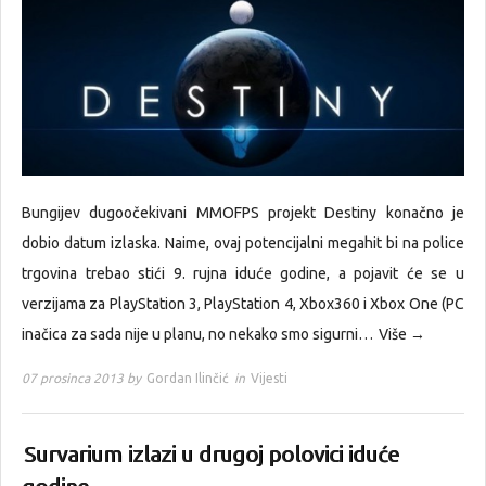
Bungijev dugoočekivani MMOFPS projekt Destiny konačno je
dobio datum izlaska. Naime, ovaj potencijalni megahit bi na police
trgovina trebao stići 9. rujna iduće godine, a pojavit će se u
verzijama za PlayStation 3, PlayStation 4, Xbox360 i Xbox One (PC
inačica za sada nije u planu, no nekako smo sigurni…
Više →
07 prosinca 2013 by
Gordan Ilinčić
in
Vijesti
Survarium izlazi u drugoj polovici iduće