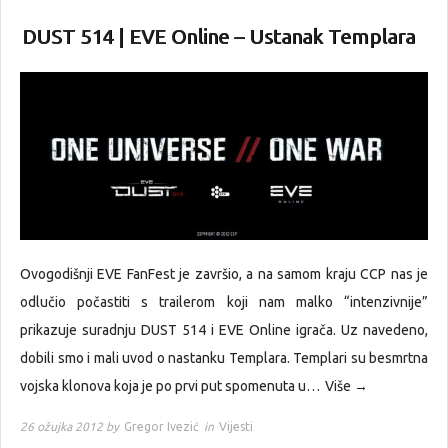
DUST 514 | EVE Online – Ustanak Templara
Ovogodišnji EVE FanFest je završio, a na samom kraju CCP nas je
odlučio počastiti s trailerom koji nam malko “intenzivnije”
prikazuje suradnju DUST 514 i EVE Online igrača. Uz navedeno,
dobili smo i mali uvod o nastanku Templara. Templari su besmrtna
vojska klonova koja je po prvi put spomenuta u…
Više →
26 ožujka 2012 by
Gregor Ivezić
in
Vijesti