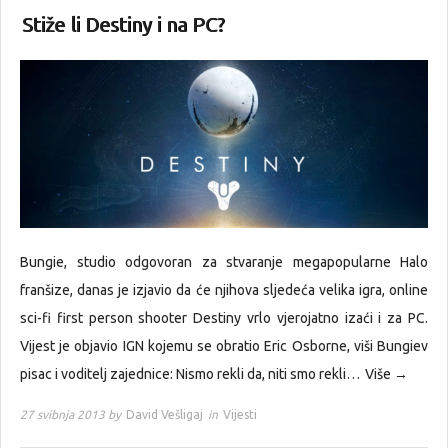
Stiže li Destiny i na PC?
Bungie, studio odgovoran za stvaranje megapopularne Halo
franšize, danas je izjavio da će njihova sljedeća velika igra, online
sci-fi first person shooter Destiny vrlo vjerojatno izaći i za PC.
Vijest je objavio IGN kojemu se obratio Eric Osborne, viši Bungiev
pisac i voditelj zajednice: Nismo rekli da, niti smo rekli…
Više →
27 svibnja 2013 by
David Vešligaj
in
Vijesti