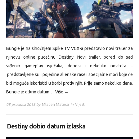
Bungie je na sinoćnjem Spike TV VGX-a predstavio novi trailer za
njihovu online pucačinu Destiny. Novi trailer, pored do sad
viđenih gameplay isječaka, donosi i nekoliko noviteta –
predstavljene su i pojedine alienske rase i specijalne moći koje će
biti moguće iskoristiti u borbi protiv njih. Prije samo nekoliko dana,
Bungie je otkrio datum…
Više →
08 prosinca 2013 by
Mladen Mateša
in
Vijesti
Destiny dobio datum izlaska