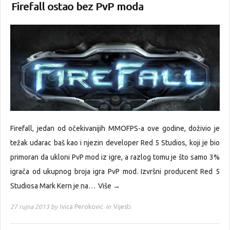
Firefall ostao bez PvP moda
Firefall, jedan od očekivanijih MMOFPS-a ove godine, doživio je
težak udarac baš kao i njezin developer Red 5 Studios, koji je bio
primoran da ukloni PvP mod iz igre, a razlog tomu je što samo 3%
igrača od ukupnog broja igra PvP mod. Izvršni producent Red 5
Studiosa Mark Kern je na…
Više →
27 rujna 2013 by
Ivica Peroković
in
Vijesti