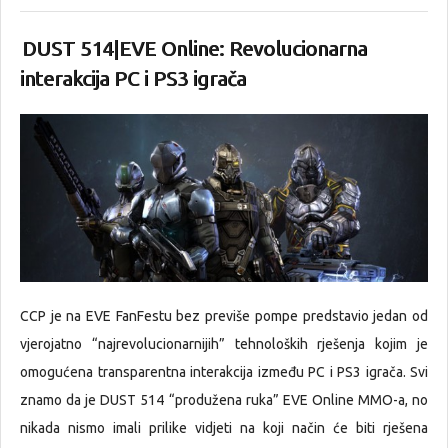
DUST 514|EVE Online: Revolucionarna
interakcija PC i PS3 igrača
CCP je na EVE FanFestu bez previše pompe predstavio jedan od
vjerojatno “najrevolucionarnijih” tehnoloških rješenja kojim je
omogućena transparentna interakcija između PC i PS3 igrača. Svi
znamo da je DUST 514 “produžena ruka” EVE Online MMO-a, no
nikada nismo imali prilike vidjeti na koji način će biti rješena