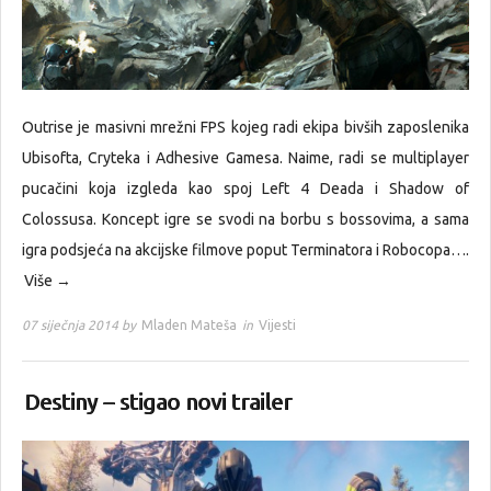
Outrise je masivni mrežni FPS kojeg radi ekipa bivših zaposlenika
Ubisofta, Cryteka i Adhesive Gamesa. Naime, radi se multiplayer
pucačini koja izgleda kao spoj Left 4 Deada i Shadow of
Colossusa. Koncept igre se svodi na borbu s bossovima, a sama
igra podsjeća na akcijske filmove poput Terminatora i Robocopa….
Više →
07 siječnja 2014 by
Mladen Mateša
in
Vijesti
Destiny – stigao novi trailer