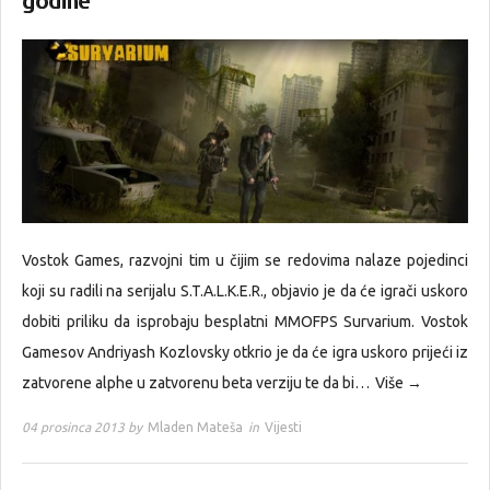
godine
Vostok Games, razvojni tim u čijim se redovima nalaze pojedinci
koji su radili na serijalu S.T.A.L.K.E.R., objavio je da će igrači uskoro
dobiti priliku da isprobaju besplatni MMOFPS Survarium. Vostok
Gamesov Andriyash Kozlovsky otkrio je da će igra uskoro prijeći iz
zatvorene alphe u zatvorenu beta verziju te da bi…
Više →
04 prosinca 2013 by
Mladen Mateša
in
Vijesti