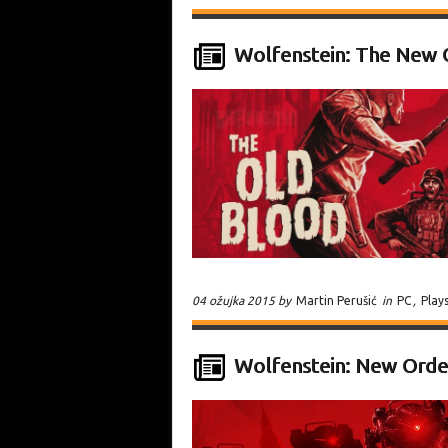
Wolfenstein: The New 
04 ožujka 2015 by
Martin Perušić
in
PC
,
Play
Wolfenstein: New Order