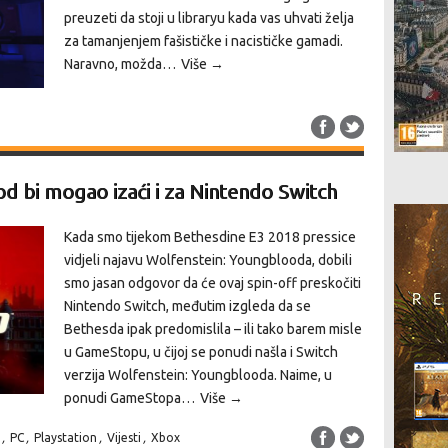
preuzeti da stoji u libraryu kada vas uhvati želja
za tamanjenjem fašističke i nacističke gamadi.
Naravno, možda…
Više →
d bi mogao izaći i za Nintendo Switch
Kada smo tijekom Bethesdine E3 2018 pressice
vidjeli najavu Wolfenstein: Youngblooda, dobili
smo jasan odgovor da će ovaj spin-off preskočiti
Nintendo Switch, međutim izgleda da se
Bethesda ipak predomislila – ili tako barem misle
u GameStopu, u čijoj se ponudi našla i Switch
verzija Wolfenstein: Youngblooda. Naime, u
ponudi GameStopa…
Više →
,
PC
,
Playstation
,
Vijesti
,
Xbox