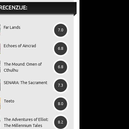
RECENZIJE:
Far Lands
7.0
Echoes of Aincrad
6.8
The Mound: Omen of
6.8
Cthulhu
SENARA: The Sacrament
7.3
Teeto
8.0
The Adventures of Elliot:
8.2
The Millennium Tales