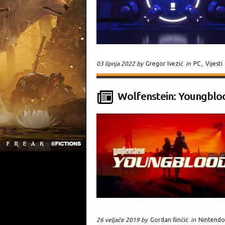
03 lipnja 2022 by
Gregor Ivezić
in
PC
,
Vijesti
Wolfenstein: Youngbloo
26 veljače 2019 by
Gordan Ilinčić
in
Nintendo