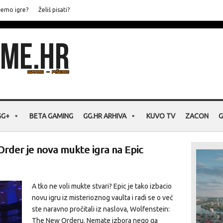
jemo igre?
Želiš pisati?
GG+
BETA GAMING
GG.HR ARHIVA
KUVO TV
ZACON
G
rder je nova mukte igra na Epic
A tko ne voli mukte stvari? Epic je tako izbacio
novu igru iz misterioznog vaulta i radi se o već
ste naravno pročitali iz naslova, Wolfenstein:
The New Orderu. Nemate izbora nego ga