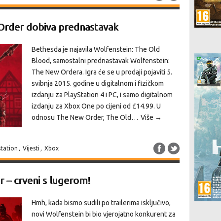
Order dobiva prednastavak
Bethesda je najavila Wolfenstein: The Old
Blood, samostalni prednastavak Wolfenstein:
The New Ordera. Igra će se u prodaji pojaviti 5.
svibnja 2015. godine u digitalnom i fizičkom
izdanju za PlayStation 4 i PC, i samo digitalnom
izdanju za Xbox One po cijeni od £14.99. U
odnosu The New Order, The Old…
Više →
station
,
Vijesti
,
Xbox
 – crveni s lugerom!
Hmh, kada bismo sudili po trailerima isključivo,
novi Wolfenstein bi bio vjerojatno konkurent za