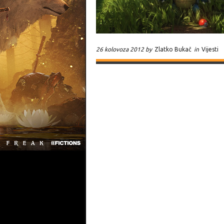
26 kolovoza 2012 by
Zlatko Bukač
in
Vijesti