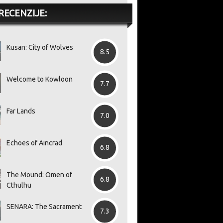
RECENZIJE:
Kusan: City of Wolves
8.5
Welcome to Kowloon
7.7
Far Lands
7.0
Echoes of Aincrad
6.8
The Mound: Omen of
6.8
Cthulhu
SENARA: The Sacrament
7.3