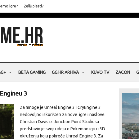
jemo igre?
Želiš pisati?
GG+
BETA GAMING
GG.HR ARHIVA
KUVO TV
ZACON
G
Engineu 3
Za mnoge je Unreal Engine 3 i CryEngine 3
nedovoljno iskorišten za nove igre i naslove.
Christian Davis iz Junction Point Studiosa
predstavio je svoju ideju o Pokemon igri u 3D
okruženju koju pokreće Unreal Engine 3. Za