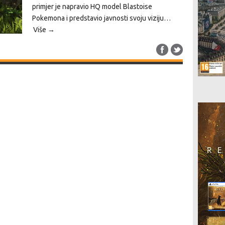
primjer je napravio HQ model Blastoise
Pokemona i predstavio javnosti svoju viziju…
Više →