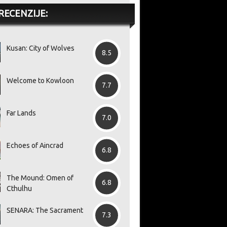
RECENZIJE:
Kusan: City of Wolves
8.5
Welcome to Kowloon
7.7
Far Lands
7.0
Echoes of Aincrad
6.8
The Mound: Omen of
6.8
Cthulhu
SENARA: The Sacrament
7.3