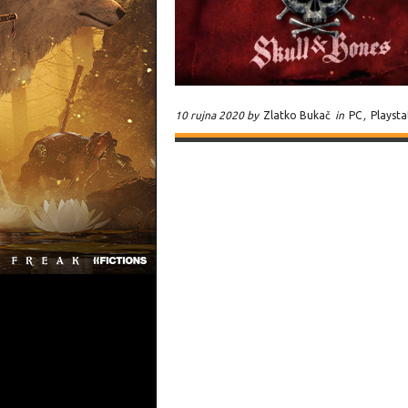
10 rujna 2020 by
Zlatko Bukač
in
PC
,
Playsta