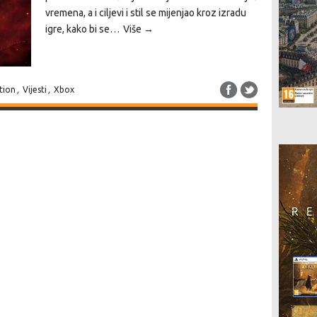
vremena, a i ciljevi i stil se mijenjao kroz izradu
igre, kako bi se…
Više →
tion
,
Vijesti
,
Xbox