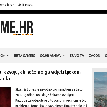
jemo igre?
Želiš pisati?
GG+
BETA GAMING
GG.HR ARHIVA
KUVO TV
ZACON
G
u razvoju, ali nećemo ga vidjeti tijekom
warda
Skull & Bones je prvotno bio najavljen za ljeto
2017. godine, no i dalje čekamo ovu igru.
Razloga za odgode je bilo puno, a većinom je bio
problem u tome što je razvojnom timu trebalo još