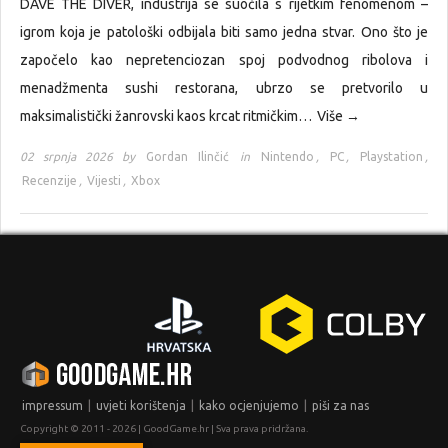
DAVE THE DIVER, industrija se suočila s rijetkim fenomenom –
igrom koja je patološki odbijala biti samo jedna stvar. Ono što je
započelo kao nepretenciozan spoj podvodnog ribolova i
menadžmenta sushi restorana, ubrzo se pretvorilo u
maksimalistički žanrovski kaos krcat ritmičkim…
Više →
02 srpnja 2026 by
Gordan Ilinčić
in
Nintendo
,
PC
,
Playstation
,
Recenzije
,
Vijesti
,
Xbox
|
|
|
impressum
uvjeti korištenja
kako ocjenjujemo
piši za nas
Copyright © 2011 - 2026 | GoodGame.hr | Sva prava pridržana.