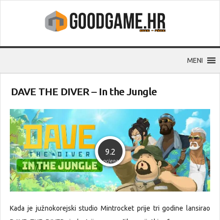
MENI
DAVE THE DIVER – In the Jungle
9.2
ocjena
Kada je južnokorejski studio Mintrocket prije tri godine lansirao