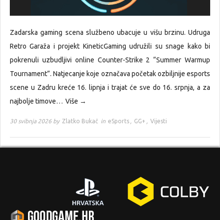
Zadarska gaming scena službeno ubacuje u višu brzinu. Udruga
Retro Garaža i projekt KineticGaming udružili su snage kako bi
pokrenuli uzbudljivi online Counter-Strike 2 “Summer Warmup
Tournament”. Natjecanje koje označava početak ozbiljnije esports
scene u Zadru kreće 16. lipnja i trajat će sve do 16. srpnja, a za
najbolje timove…
Više →
30 svibnja 2026 by
Zlatko Bukač
in
eSports
,
GG+
,
Vijesti