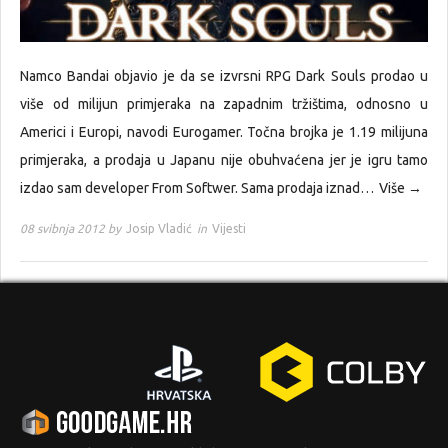
Namco Bandai objavio je da se izvrsni RPG Dark Souls prodao u
više od milijun primjeraka na zapadnim tržištima, odnosno u
Americi i Europi, navodi Eurogamer. Točna brojka je 1.19 milijuna
primjeraka, a prodaja u Japanu nije obuhvaćena jer je igru tamo
izdao sam developer From Softwer. Sama prodaja iznad…
Više →
08 svibnja 2012 by
Josip Vladić
in
Vijesti