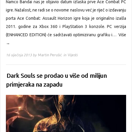
Namco Bandai nas je objavio datum izlaska prve Ace Combat PC
igre. Nažalost, ne radi se o novome naslovu već je riječ o izdavanju
porta Ace Combat: Assault Horizon igre koja je originalno izašla
2011. godine za Xbox 360 i PlayStation 3 konzole. PC verzija
(ENHANCED EDITION) će sadržavati optimiziranu grafiku i…
Više
→
16 siječnja 2013 by
Martin Perušić
in
Vijesti
Dark Souls se prodao u više od milijun
primjeraka na zapadu