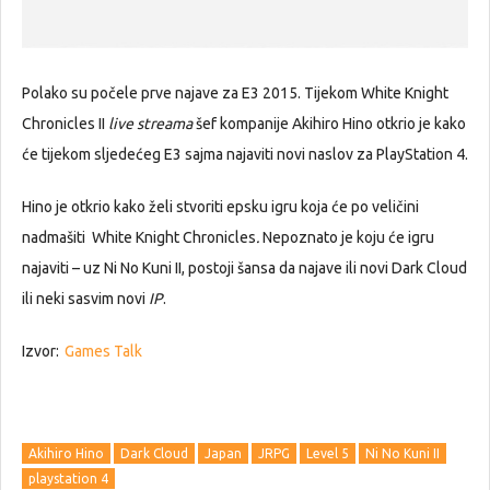
Polako su počele prve najave za E3 2015. Tijekom White Knight
Chronicles II
live streama
šef kompanije Akihiro Hino otkrio je kako
će tijekom sljedećeg E3 sajma najaviti novi naslov za PlayStation 4.
Hino je otkrio kako želi stvoriti epsku igru koja će po veličini
nadmašiti White Knight Chronicles
.
Nepoznato je koju će igru
najaviti – uz Ni No Kuni II, postoji šansa da najave ili novi Dark Cloud
ili neki sasvim novi
IP
.
Izvor:
Games Talk
Akihiro Hino
Dark Cloud
Japan
JRPG
Level 5
Ni No Kuni II
playstation 4