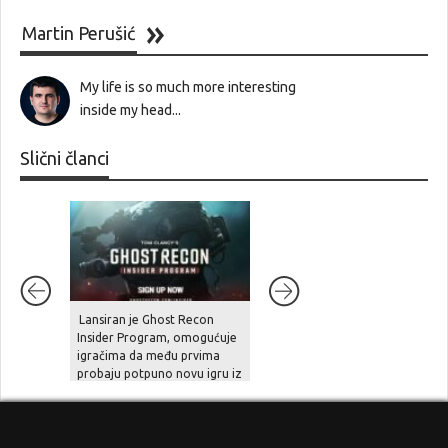
Martin Perušić
My life is so much more interesting
inside my head...
Slični članci
7.7
Lansiran je Ghost Recon
Welcome to Kowloon
Insider Program, omogućuje
igračima da među prvima
probaju potpuno novu igru iz
serijala